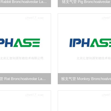
兔支气管 Rabbit Bronchoalveolar Lavage
猪支气管 Pig Bronchoalveolar
大鼠支气管 Rat Bronchoalveolar Lavage