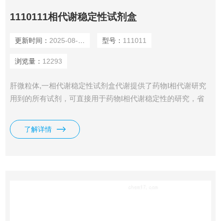
1110111相代谢稳定性试剂盒
更新时间：
2025-08-09
型号：
111011
浏览量：
12293
肝微粒体,一相代谢稳定性试剂盒代谢提供了药物Ⅰ相代谢研究
用到的所有试剂，可直接用于药物Ⅰ相代谢稳定性的研究，省
去了试剂配制的繁琐过程，且试剂盒各组成成分经过严格的质
量检测，实验结果准确、可靠、重现性好。$n根据微粒体种属
了解详情
的不同，可根据实际需求选择人肝微粒体、恒河猴肝微粒体、
比格犬肝微粒体、大鼠肝微粒体和小鼠肝微粒体中的其中一
种。