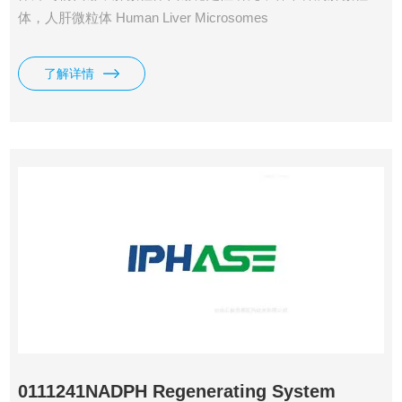
体，人肝微粒体 Human Liver Microsomes
了解详情
0111241NADPH Regenerating System