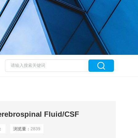
ebrospinal Fluid/CSF
：
浏览量：
2839