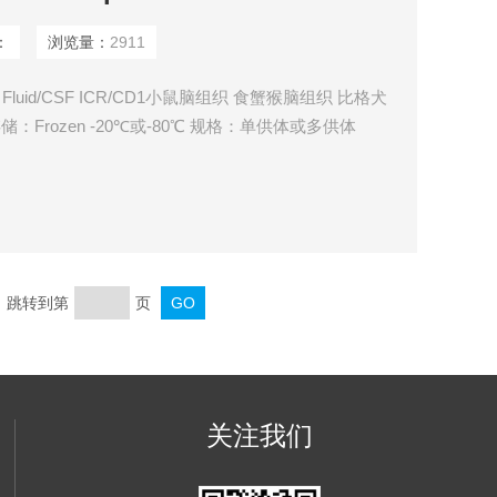
：
浏览量：
2911
nal Fluid/CSF ICR/CD1小鼠脑组织 食蟹猴脑组织 比格犬
：Frozen -20℃或-80℃ 规格：单供体或多供体
页 跳转到第
页
关注我们