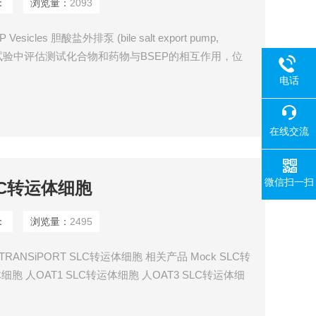
：
浏览量：
2093
sicles 胆酸盐外排泵 (bile salt export pump,
试验中评估测试化合物和药物与BSEP的相互作用，位
是胆汁酸外排最重要的转运蛋白，负责将胆盐从肝细胞
电话
盒（ABC）转运蛋白，在肝脏胆汁酸排泄中起着关键作
在线交流
微信扫一扫
SLC转运体细胞
：
浏览量：
2495
 TRANSiPORT SLC转运体细胞 相关产品 Mock SLC转
体细胞 人OAT1 SLC转运体细胞 人OAT3 SLC转运体细
TP1B3 SLC转运体细胞 人OATP2B1 SLC转运体细胞
P SLC转运体细胞