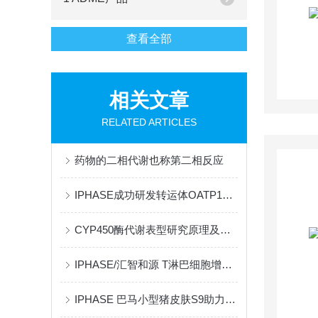
查看全部
相关文章
RELATED ARTICLES
药物的二相代谢也称第二相反应
IPHASE成功研发转运体OATP1B1、OAT1、OCT2、MATE1、MATE2-K、P-gp！
CYP450酶代谢表型研究原理及实验方法
IPHASE/汇智和源 T淋巴细胞增殖产品—助力细胞治疗研究
IPHASE 巴马小型猪皮肤S9助力药物代谢研究