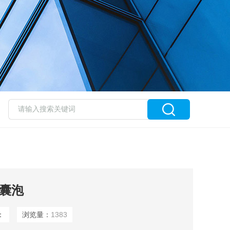
体囊泡
：
浏览量：
1383