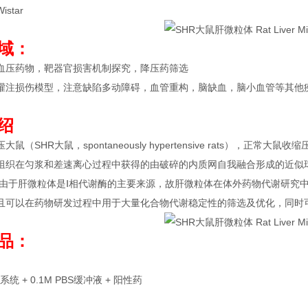
star
域
：
血压药物，靶器官损害机制探究，降压药筛选
灌注损伤模型，注意缺陷多动障碍，血管重构，脑缺血，脑小血管等其他
绍
鼠（SHR大鼠，spontaneously hypertensive rats），正常大
组织在匀浆和差速离心过程中获得的由破碎的内质网自我融合形成的近似球形
等。由于肝微粒体是Ⅰ相代谢酶的主要来源，故肝微粒体在体外药物代谢研
且可以在药物研发过程中用于大量化合物代谢稳定性的筛选及优化，同时
品：
系统 + 0.1M PBS缓冲液 + 阳性药