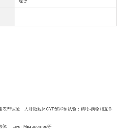
现货
表型试验；人肝微粒体CYP酶抑制试验；药物-药物相互作
er Microsomes等