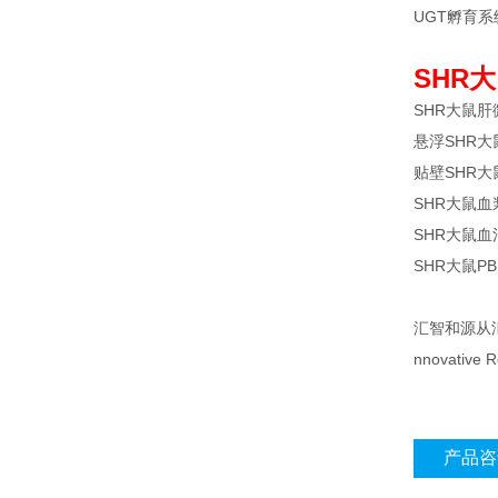
UGT孵育系统
SHR
SHR大鼠肝微粒
悬浮SHR大鼠肝
贴壁SHR大鼠肝
SHR大鼠血浆 
SHR大鼠血清 
SHR大鼠PBM
汇智和源从
nnovative 
产品咨