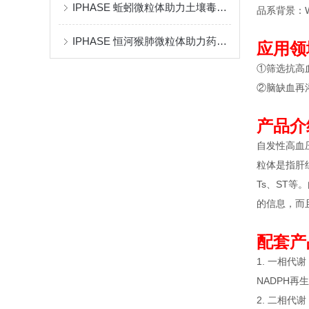
IPHASE 蚯蚓微粒体助力土壤毒素迁移代谢转化研究
品系背景：Wi
IPHASE 恒河猴肺微粒体助力药物代谢研究
应用领
①筛选抗高
②脑缺血再
产品介
自发性高血压大
粒体是指肝
Ts、ST
的信息，而
配套产
1. 一相代谢
NADPH再生
2. 二相代谢