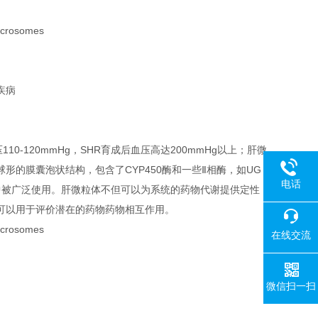
疾病
鼠收缩压110-120mmHg，SHR育成后血压高达200mmHg以上；肝微
的膜囊泡状结构，包含了CYP450酶和一些Ⅱ相酶，如UG
电话
究中被广泛使用。肝微粒体不但可以为系统的药物代谢提供定性
可以用于评价潜在的药物药物相互作用。
在线交流
微信扫一扫