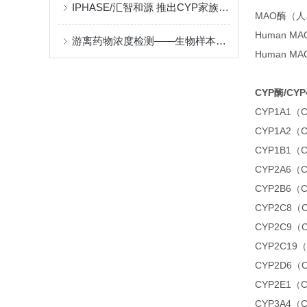
IPHASE/汇智和源 推出CYP家族重组酶及SLC家族转运体新产品
MAO酶（人单
Human M
游离药物浓度检测——生物样本分析前处理技术
Human M
CYP酶/CY
CYP1A1（
CYP1A2（
CYP1B1（
CYP2A6（
CYP2B6（
CYP2C8（
CYP2C9（
CYP2C19
CYP2D6（
CYP2E1（
CYP3A4（