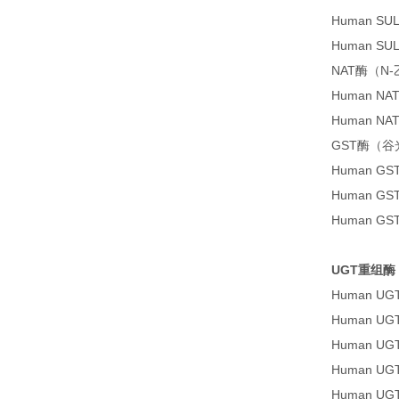
Human S
Human S
NAT酶（N
Human N
Human N
GST酶（谷光甘
Human G
Human G
Human G
UGT重组酶
Human U
Human U
Human U
Human U
Human U