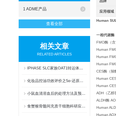
品牌
1 ADME产品
应用领域
Human S
查看全部
一相代谢酶
FMO酶（
相关文章
Human 
RELATED ARTICLES
Human 
Human 
IPHASE SLC家族OAT1转运体细胞研发成功
CES酶（羧酸酯
Human CE
化妆品控油功效评价之5α-还原酶活性抑制试验
Human CE
ADH（乙醇脱氢
小鼠血清溶血后的处理方法及预防措施探讨
ALDH酶 AO
食蟹猴骨髓间充质干细胞科研应用解析
Human AL
Human AO