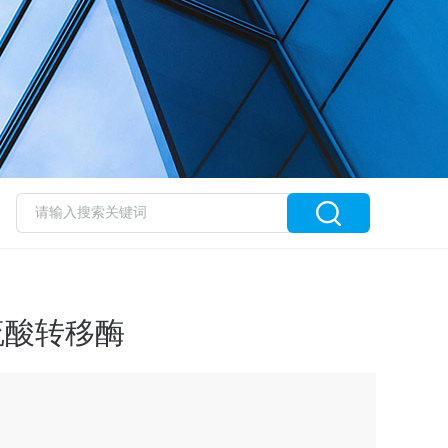
2硫酸转移酶