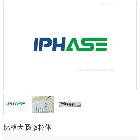
比格犬肠微粒体