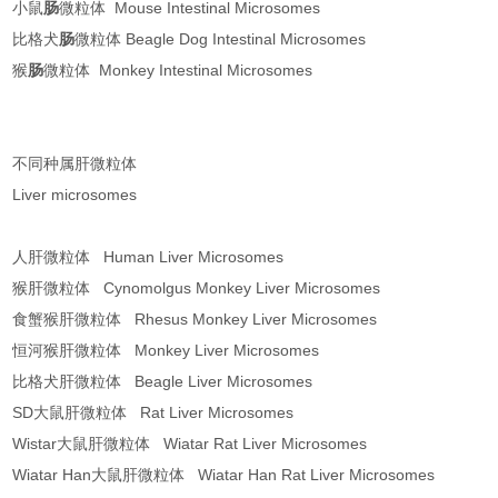
小鼠
肠
微粒体 Mouse Intestinal Microsomes
比格犬
肠
微粒体 Beagle Dog Intestinal Microsomes
猴
肠
微粒体 Monkey Intestinal Microsomes
不同种属肝微粒体
Liver microsomes
人肝微粒体 Human Liver Microsomes
猴肝微粒体 Cynomolgus Monkey Liver Microsomes
食蟹猴肝微粒体 Rhesus Monkey Liver Microsomes
恒河猴肝微粒体 Monkey Liver Microsomes
比格犬肝微粒体 Beagle Liver Microsomes
SD大鼠肝微粒体 Rat Liver Microsomes
Wistar大鼠肝微粒体 Wiatar Rat Liver Microsomes
Wiatar Han大鼠肝微粒体 Wiatar Han Rat Liver Microsomes