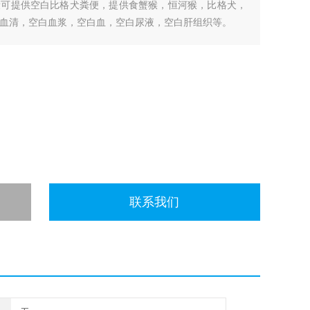
康可提供空白比格犬粪便，提供食蟹猴，恒河猴，比格犬，
空白血清，空白血浆，空白血，空白尿液，空白肝组织等。
联系我们