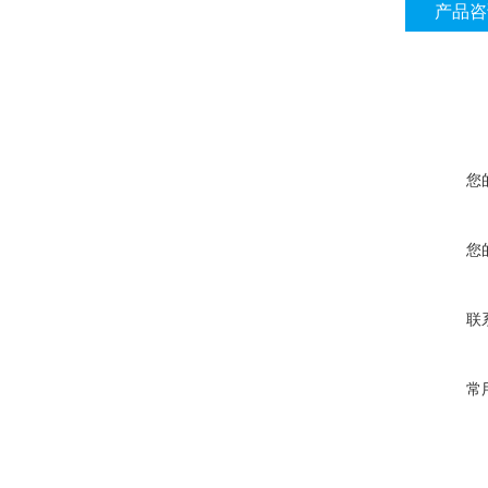
产品咨
您
您
联
常