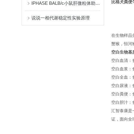
比格犬粪便匀浆
IPHASE BALB/c小鼠肝微粒体助力药物代谢研究
说说一相代谢稳定性实验原理
在生物样品
蟹猴，恒河
空白生物基
空白血清：
空白血浆：
空白全血：
空白尿液：
空白粪便：
空白胆汁：
汇智泰康是一
证，面向全