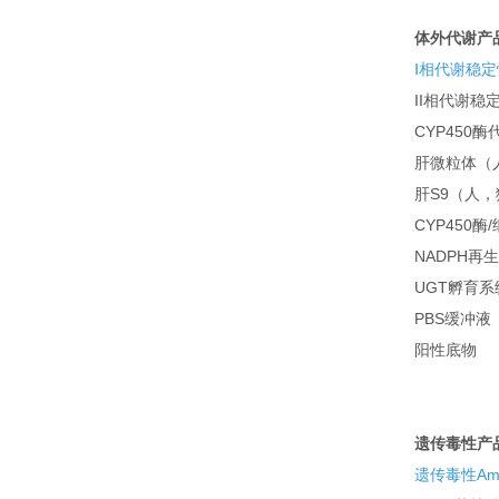
体外代谢产
Ⅰ相代谢稳
II相代谢
CYP450
肝微粒体（
肝S9（人
CYP450酶
NADPH再
UGT孵育系
PBS缓冲液
阳性底物
遗传毒性产
遗传毒性Am