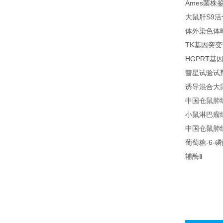
Ames菌株
大鼠肝S9
体外染色体
TK基因突
HGPRT基
彗星试验试
诱导混合大
中国仓鼠肺
小鼠淋巴瘤细胞 
中国仓鼠肺细
葡萄糖-6-
辅酶Ⅱ