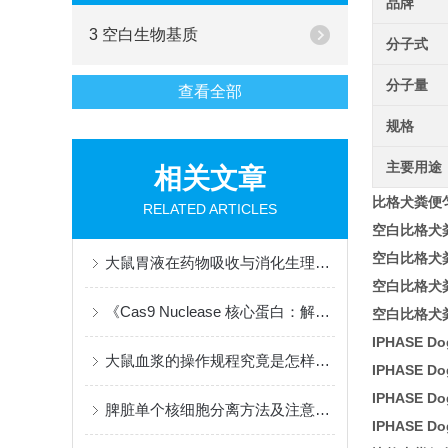
品牌
3 空白生物基质
分子式
分子量
查看全部
规格
主要用途
相关文章
比格犬粪便匀浆
RELATED ARTICLES
空白比格犬
空白比格犬
大鼠胃液在药物吸收与消化生理研究中的核心价值
空白比格犬
《Cas9 Nuclease 核心蛋白：解码基因编辑与细胞治疗》
空白比格犬
IPHASE Do
大鼠血浆的操作规程究竟是怎样的？
IPHASE Do
IPHASE Do
脾脏单个核细胞分离方法及注意事项
IPHASE Do