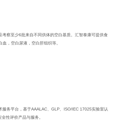
应考察至少6批来自不同供体的空白基质。汇智泰康可提供食
空白血，空白尿液，空白肝组织等。
，基于AAALAC、GLP、ISO/IEC 17025实验室认
安全性评价产品与服务。