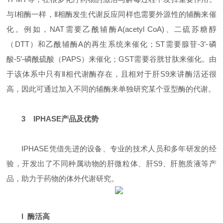
与I相酶一样，Ⅱ相酶发生代谢反应同样也需要外源性的辅酶来催
化。例如，NAT需要乙酰辅酶A(acetyl CoA)、二硫苏糖醇
（DTT）和乙酰辅酶A的再生系统来催化；ST需要腺苷-3’-磷
酸-5’-磷酰硫酸（PAPS）来催化；GST需要谷胱甘肽来催化。由
于该体系中只有Ⅱ相代谢酶存在，且相对于肝S9来讲酶活还很
高，因此可通过加入不同的辅酶来单独研究某个亚型酶的代谢。
3 IPHASE产品及优势
IPHASE凭借先进的设备、专业的技术人员和多年研发的经
验，开发出了不同种属动物的肝微粒体、肝S9、肝胞质液等产
品，助力于药物的体外代谢研究。
l 酶活高