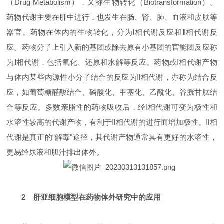
（Drug Metabolism），又称生物转化（Biotransformation）。
药物代谢主要在肝中进行，也发生在肠、肾、肺、血液和皮肤等
器官。药物在体内的生物转化，分为Ⅰ相代谢反应和Ⅱ相代谢反
应。药物分子上引入新的基团或除去原有小基团的官能团反应称
为Ⅰ相代谢，包括氧化、还原和水解等反应。药物或Ⅰ相代谢产物
与体内某些内源性小分子结合的反应为Ⅱ相代谢，亦称为结合反
应，如葡萄糖醛酸结合、磷酸化、甲基化、乙酰化、谷胱甘肽结
合等反应。多数亲脂性的药物吸收后，经Ⅰ相代谢可变为极性和
水溶性较高的代谢产物，有利于Ⅱ相代谢的进行而增加极性。Ⅱ相
代谢是真正的“解毒"途径，其代谢产物通常具有更好的水溶性，
更易经尿液和胆汁排出体外。
2 肝亚细胞模型在药物体外研究中的应用