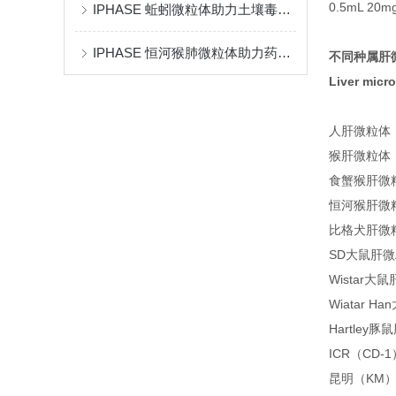
0.5mL 20m
IPHASE 蚯蚓微粒体助力土壤毒素迁移代谢转化研究
IPHASE 恒河猴肺微粒体助力药物代谢研究
不同种属肝
Liver micr
人肝微粒体 Hu
猴肝微粒体 Cyn
食蟹猴肝微粒体 
恒河猴肝微粒体 
比格犬肝微粒体 
SD大鼠肝微粒体 
Wistar大鼠肝
Wiatar Ha
Hartley豚鼠
ICR（CD-1
昆明（KM）小鼠