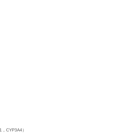
1，CYP3A4）