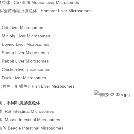
体 C57BL/6 Mouse Liver Microsomes
金黄地鼠肝微粒体 Hamster Liver Microsomes
t Liver Microsomes
ipig Liver Microsomes
ine Liver Microsomes
eep Liver Microsomes
bit Liver Microsomes
cken liver microsomes
ck Liver Microsomes
鱼，虹鳟鱼）Fish Liver Microsomes
制，不同种属肠微粒体
t Intestinal Microsomes
use Intestinal Microsomes
eagle Intestinal Microsomes