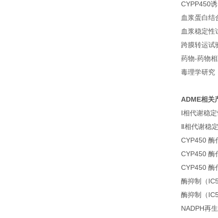
CYPP450
血浆蛋白结
血浆稳定性
跨膜转运试
药物-药物
毒理学研究
ADME相关
Ⅰ相代谢稳
Ⅱ相代谢稳
CYP450
CYP450
CYP450
酶抑制（IC
酶抑制（IC
NADPH再