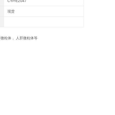
CYP/EZ047
现货
微粒体， 人肝微粒体等