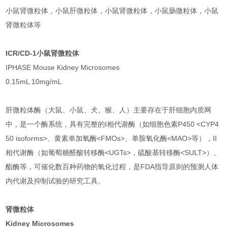
小鼠肾微粒体，小鼠肝微粒体，小鼠肾微粒体，小鼠肠微粒体，小鼠
肾微粒体等
ICR/CD-1小鼠肾微粒体
IPHASE Mouse Kidney Microsomes
0.15mL 10mg/mL
肝微粒体酶（大鼠、小鼠、犬、猴、人）主要存在于肝细胞内质网
中，是一个酶系统，具有完整的I相代谢酶（如细胞色素P450 <CYP4
50 isoforms>、黄素单加氧酶<FMOs>、单胺氧化酶<MAO>等），II
相代谢酶（如葡萄糖醛酸转移酶<UGTs>，硫酸基转移酶<SULT>）、
酯酶等，可催化数百种药物的氧化过程，是FDA指导原则
的预测人体
内代谢及抑制试验的研究工具。
肾微粒体
Kidney Microsomes