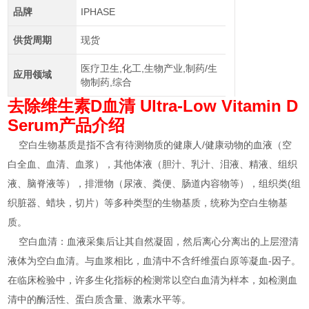
品牌
IPHASE
供货周期
现货
医疗卫生,化工,生物产业,制药/生
应用领域
物制药,综合
去除维生素D血清
Ultra-Low Vitamin D
Serum产品介绍
空白生物基质是指不含有待测物质的健康人/健康动物的血液（空
白全血、血清、血浆），其他体液（胆汁、乳汁、泪液、精液、组织
液、脑脊液等），排泄物（尿液、粪便、肠道内容物等），组织类(组
织脏器、蜡块，切片）等多种类型的生物基质，统称为空白生物基
质。
空白血清：血液采集后让其自然凝固，然后离心分离出的上层澄清
液体为空白血清。与血浆相比，血清中不含纤维蛋白原等凝血-因子。
在临床检验中，许多生化指标的检测常以空白血清为样本，如检测血
清中的酶活性、蛋白质含量、激素水平等。