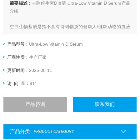
简要描述：
去除维生素D血清 Ultra-Low Vitamin D Serum产品
介绍
空白生物基质是指不含有待测物质的健康人/健康动物的血液
（空白全血、血清、血浆），其他体液（胆汁、乳汁、泪液、
精液、组织液、脑脊液等），排泄物（尿液、粪便、肠道内容
产品型号：
Ultra-Low Vitamin D Serum
物等），组织类(组织脏器、蜡块，切片）等多种类型的生物基
厂商性质：
生产厂家
质，统称为空白生物基质。
更新时间：
2025-08-11
访 问 量：
811
产品咨询
联系我们
产品分类
PRODUCT CATEGORY