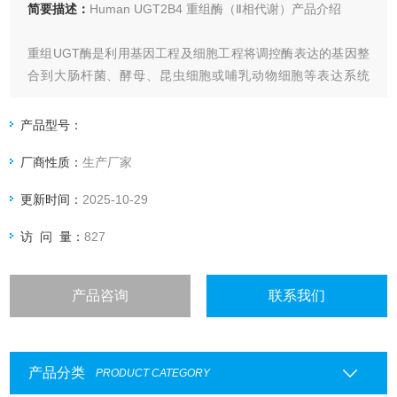
简要描述：
Human UGT2B4 重组酶（Ⅱ相代谢）产品介绍
重组UGT酶是利用基因工程及细胞工程将调控酶表达的基因整
合到大肠杆菌、酵母、昆虫细胞或哺乳动物细胞等表达系统
中，经细胞培养，表达高水平的酶，然后经过分离纯化得到纯
度较高的单一的同工酶。
产品型号：
厂商性质：
生产厂家
更新时间：
2025-10-29
访 问 量：
827
产品咨询
联系我们
产品分类
PRODUCT CATEGORY