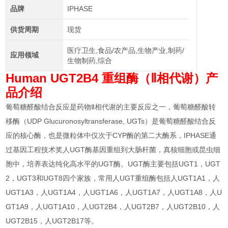
品牌
IPHASE
供货周期
现货
医疗卫生,食品/农产品,生物产业,制药/
应用领域
生物制药,综合
Human UGT2B4 重组酶（Ⅱ相代谢）
产
品介绍
葡萄糖醛酸结合反应是药物Ⅱ相代谢的主要反应之一，葡萄糖醛酸转
移酶（UDP Glucuronosyltransferase, UGTs）是葡萄糖醛酸结合反
应的核心酶，也是微粒体中仅次于CYP酶的第二大酶系，IPHASE通
过基因工程技术奖人UGT酶基因重组到大肠杆菌，真核细胞或昆虫细
胞中，培养表达纯化高水平的UGT酶。UGT酶主要包括UGT1，UGT
2，UGT3和UGT8四个家族，常用人UGT重组酶包括人UGT1A1，人
UGT1A3，人UGT1A4，人UGT1A6，人UGT1A7，人UGT1A8，人U
GT1A9，人UGT1A10，人UGT2B4，人UGT2B7，人UGT2B10，人
UGT2B15，人UGT2B17等。