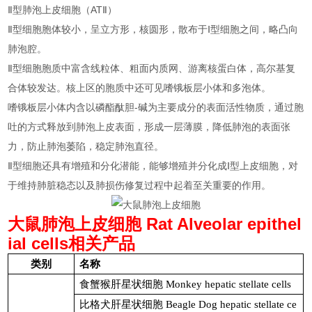
Ⅱ型肺泡上皮细胞（ATⅡ）
Ⅱ型细胞胞体较小，呈立方形，核圆形，散布于Ⅰ型细胞之间，略凸向
肺泡腔。
Ⅱ型细胞胞质中富含线粒体、粗面内质网、游离核蛋白体，高尔基复
合体较发达。核上区的胞质中还可见嗜锇板层小体和多泡体。
嗜锇板层小体内含以磷酯酞胆-碱为主要成分的表面活性物质，通过胞
吐的方式释放到肺泡上皮表面，形成一层薄膜，降低肺泡的表面张
力，防止肺泡萎陷，稳定肺泡直径。
Ⅱ型细胞还具有增殖和分化潜能，能够增殖并分化成Ⅰ型上皮细胞，对
于维持肺脏稳态以及肺损伤修复过程中起着至关重要的作用。
大鼠肺泡上皮细胞
Rat Alveolar epithel
ial cells相关产品
类别
名称
食蟹猴肝星状细胞
Monkey hepatic stellate cells
比格犬肝星状细胞
Beagle Dog hepatic stellate ce