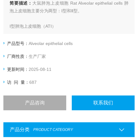
简要描述：
大鼠肺泡上皮细胞 Rat Alveolar epithelial cells 肺
泡上皮细胞主要分为两型：Ⅰ型和Ⅱ型。
Ⅰ型肺泡上皮细胞（ATⅠ）
Ⅰ型细胞约占肺泡上皮细胞总数的25%，但它们覆盖了约97%的
产品型号：
Alveolar epithelial cells
肺泡表面积。这些细胞参与构成气血屏障，行使气体交换的功
厂商性质：
生产厂家
能。
更新时间：
2025-08-11
访 问 量：
687
产品咨询
联系我们
产品分类
PRODUCT CATEGORY