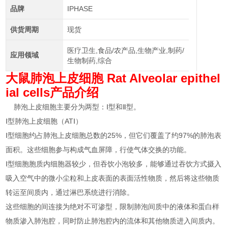
品牌
IPHASE
供货周期
现货
医疗卫生,食品/农产品,生物产业,制药/
应用领域
生物制药,综合
大鼠肺泡上皮细胞
Rat Alveolar epithel
ial cells产品介绍
肺泡上皮细胞主要分为两型：Ⅰ型和Ⅱ型。
Ⅰ型肺泡上皮细胞（ATⅠ）
Ⅰ型细胞约占肺泡上皮细胞总数的25%，但它们覆盖了约97%的肺泡表
面积。这些细胞参与构成气血屏障，行使气体交换的功能。
Ⅰ型细胞胞质内细胞器较少，但吞饮小泡较多，能够通过吞饮方式摄入
吸入空气中的微小尘粒和上皮表面的表面活性物质，然后将这些物质
转运至间质内，通过淋巴系统进行消除。
这些细胞的间连接为绝对不可渗型，限制肺泡间质中的液体和蛋白样
物质渗入肺泡腔，同时防止肺泡腔内的流体和其他物质进入间质内。