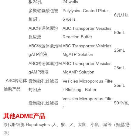
板
24
孔
24 wells
多聚赖氨酸包被
Polylysine Coated Plate
，
6
孔
/1
块
板
6
孔
6 wells
ABC
转运体囊泡
ABC Transporter Vesicles
50mL
反应液
Reaction Buffer
ABC
转运体囊泡
M
ABC Transporter Vesicles
25mL
gATP
溶液
MgATP Solution
ABC
转运体囊泡
M
ABC Transporter Vesicles
25mL
gAMP
溶液
MgAMP Solution
ABC
转运体
囊泡微孔过滤器
Vesicles Microporous Filte
25mL
辅助产品
封闭液
r Blocking Buffer
Vesicles Microporous Filte
囊泡微孔过滤器
50
个
/
包
r
其他ADME产品
原代肝细胞 Hepatocytes :人、猴、犬、大鼠、小鼠、猪等（贴壁/悬
浮）