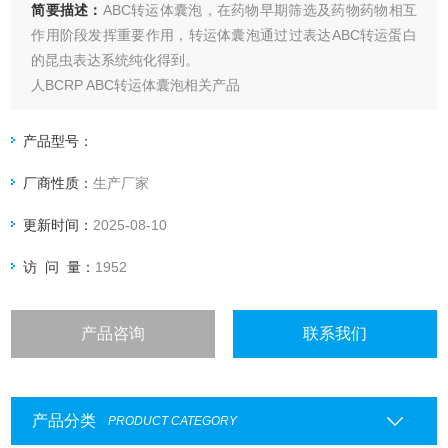
简要描述：
ABC转运体囊泡，在药物早期筛选及药物药物相互
作用阶段发挥重要作用，转运体囊泡通过过表达ABC转运蛋白
的昆虫表达系统纯化得到。
人BCRP ABC转运体囊泡相关产品
人BSEP囊泡
人MDR1囊泡
产品型号：
人MRP1囊泡
厂商性质：
生产厂家
人MRP2囊泡
人MRP3囊泡
更新时间：
2025-08-10
人MRP4囊泡
人MRP8囊泡
访 问 量：
1952
狗BSEP囊泡
狗MRP2囊泡
产品咨询
联系我们
猴MRP2囊泡
大鼠BCRP囊泡
大鼠BSEP囊泡
大鼠MRP2囊泡
产品分类
PRODUCT CATEGORY