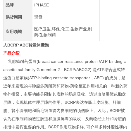
品牌
IPHASE
供货周期
现货
医疗卫生,环保,化工,生物产业,制
应用领域
药/生物制药
人BCRP ABC转运体囊泡
产品介绍
乳腺癌耐药蛋白(breast cancer resistance protein /ATP-binding c
assette subfamily G member 2，BCRP/ABCG2) 是ATP结合盒式转
运蛋白超家族(ATP-binding cassette transporter，ABC) 的成员，是
近年来发现的与肿瘤多药耐药和药物-药物相互作用相关的一种新的药
物外排泵，主要功能是限制其底物的肠道吸收、透过血脑屏障或胎盘
屏障，实现机体生理屏障的作用。BCRP表达在肠上皮细胞、肝细
胞、肾小管细胞和脑毛细血管内皮细胞的顶侧膜上。因此，BCRP被
认为在限制药物透过肠道和血脑屏障的吸收，及药物经胆汁和肾脏的
排泄中发挥重要的作用。BCRP作用底物多样, 可介导多种外源性和内