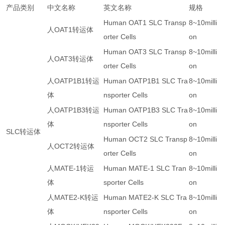
产品类别
中文名称
英文名称
规格
Human OAT1 SLC Transp
8~10milli
人
OAT1
转运体
orter Cells
on
Human OAT3 SLC Transp
8~10milli
人
OAT3
转运体
orter Cells
on
人
OATP1B1
转运
Human OATP1B1 SLC Tra
8~10milli
体
nsporter Cells
on
人
OATP1B3
转运
Human OATP1B3 SLC Tra
8~10milli
体
nsporter Cells
on
SLC
转运体
Human OCT2 SLC Transp
8~10milli
人
OCT2
转运体
orter Cells
on
人
MATE-1
转运
Human MATE-1 SLC Tran
8~10milli
体
sporter Cells
on
人
MATE2-K
转运
Human MATE2-K SLC Tra
8~10milli
体
nsporter Cells
on