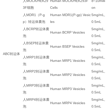
人
MOCK/HEK29
Human MOCK/HEK293F
8~10milli
3F
细胞
Cells
on
人
MDR1
（
P-g
Human MDR1(P-gp) Vesic
5mg/mL,
p
）转运体囊泡
les
0.5mL
人
BCRP
转运体囊
5mg/mL,
Human BCRP Vesicles
泡
0.5mL
人
BSEP
转运体囊
5mg/mL,
Human BSEP Vesicles
泡
0.5mL
ABC
转运体
人
MRP1
转运体囊
5mg/mL,
Human MRP1 Vesicles
泡
0.5mL
人
MRP2
转运体囊
5mg/mL,
Human MRP2 Vesicles
泡
0.5mL
人
MRP3
转运体囊
5mg/mL,
Human MRP3 Vesicles
泡
0.5mL
人
MRP4
转运体囊
5mg/mL,
Human MRP4 Vesicles
泡
0.5mL