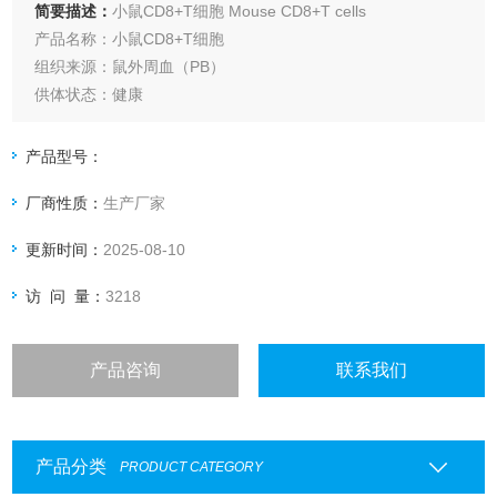
简要描述：
小鼠CD8+T细胞 Mouse CD8+T cells
产品名称：小鼠CD8+T细胞
组织来源：鼠外周血（PB）
供体状态：健康
血液抗凝剂：肝素钠
纯度：CD8+ T细胞的纯度为≥85% （流式细胞仪检测）
产品型号：
产品规格：5 million Frozen，1mL/管
厂商性质：
生产厂家
储存条件：液氮保存
运输条件：液氮运输
更新时间：
2025-08-10
保质期：12个月
访 问 量：
3218
产品咨询
联系我们
产品分类
PRODUCT CATEGORY