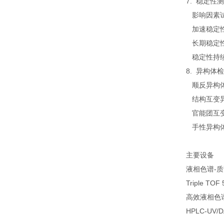
7. 稳定性
影响因素试
加速稳定
长期稳定
稳定性持
8. 异构体
顺反异构体
结构互变异
官能团互变
手性异构体
主要设备
液相色谱-质谱
Triple TO
高效液
HPLC-UV/D