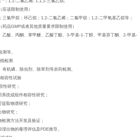
；1,1-二氯乙烯; 1,1,1-三氯乙烷;
（应该限制使用）
三氯甲烷；环己烷；1,2-二氯乙烯；二氯甲烷；1,2-二甲氧基乙烷等；
（药品GMP或者其他质量要求限制使用）
乙酸、丙酮、苯甲醚、乙酸丁酯、3-甲基-1-丁醇、甲基异丁酮、2-甲基
检测等。
农残检测
、有机磷、除虫剂、除草剂等农药检测。
材相容性试验
容性研究；
系统或组件相容性研究；
提取物谱研究；
出物研究；
检测方法开发及验证；
浸出物的毒理评估及PDE推导。