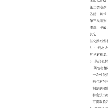
苯四氯化碳；*
第二类溶剂
乙腈；氯苯；
第三类溶剂
戊烷、甲酸、
其它：
催化酶残留
5. 中药材
常见有机氯
6. 药品包
药包材相
一次性使用
药包材的可
制剂的浸
特定浸出物
可提取物和