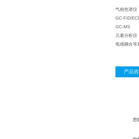
气相色谱仪（
GC-FID/EC
GC-MS
元素分析仪
电感耦合等离
产品咨
您