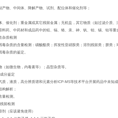
副产物、中间体、降解产物、试剂、配位体和催化剂等；
体、催化剂；重金属或其它残留金属；无机盐，其它物质（如过滤介质、
原料药、中药材和成品药中的铅、镉、铬、汞、砷、钒、钼、锡、钴等重
性杂质检测
因毒杂质的含量检测：磺酸酯类；挥发性亚硝胺类；溶剂残留类；肼类；
因毒杂质的鉴定。
物（如微生物，内毒素等）；晶型杂质等。
质成分鉴定
气质，液质，高分辨质谱和元素分析ICP-MS等技术平台开展药品中未知
结构解析；
含量检测。
剂残留检测
st 类溶剂（应该避免使用）