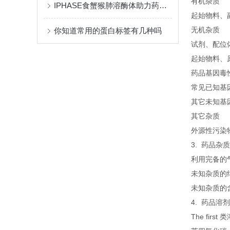
有机杂质
IPHASE食蟹猴肺溶酶体助力药物代谢与肺部疾病研究
起始物料、
无机杂质
你知道常用的蛋白标签有几种吗
试剂、配位
起始物料、
药品基因毒
常见已知基
其它未知基
其它杂质
外源性污染
3. 药品杂
利用完备的
未知杂质的
未知杂质的
4. 药品溶
The fir