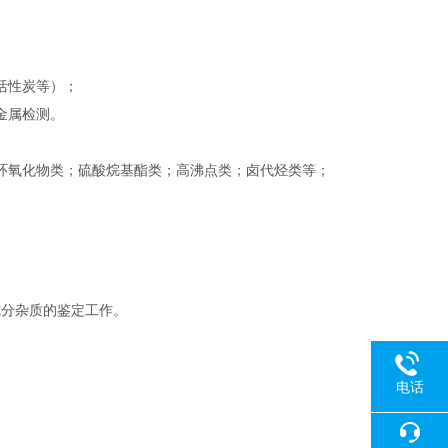
活性炭等）；
金属检测。
环氧化物类；硫酸烷基酯类；高沸点类；卤代烃类等；
成分杂质的鉴定工作。
电话