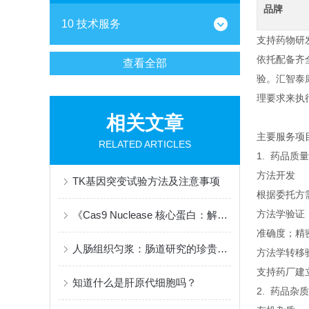
品牌
10 技术服务
支持药物研
依托配备齐
查看全部
验。汇智泰
理要求来执
相关文章
主要服务项
RELATED ARTICLES
1. 药品
方法开发
TK基因突变试验方法及注意事项
根据委托方
方法学验证
《Cas9 Nuclease 核心蛋白：解码基因编辑与细胞治疗》
准确度；精
人肠组织匀浆：肠道研究的珍贵样本
方法学转移
支持药厂建
知道什么是肝原代细胞吗？
2. 药品杂