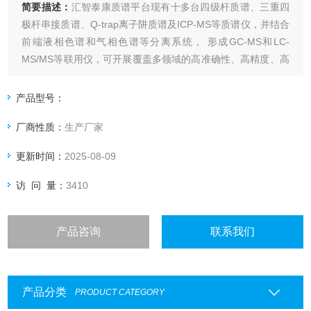
简要描述：
汇智泰康质谱平台现有十多台四级杆质谱、三重四
极杆串接质谱、Q-trap离子阱质谱及ICP-MS等质谱仪，并结合
前端液相色谱和气相色谱等分离系统， 形成GC-MS和LC-
MS/MS等联用仪，可开展覆盖多领域的高准确性、高精度、高
选择性检测，能够对复杂生物基质中微量、超微量和痕量化合
物进行快速可靠的定量或定性分析。
产品型号：
厂商性质：
生产厂家
更新时间：
2025-08-09
访 问 量：
3410
产品咨询
联系我们
产品分类
PRODUCT CATEGORY