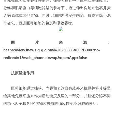
首先被巨噬细胞吞噬并清除。在吞噬过程中，巨噬细胞在微管、
微丝和肌动蛋白等细胞骨架的参与下，通过伸出伪足来包裹并摄
入病原体或其他异物。同时，细胞内膜发生内陷、形成吞隐小泡
等变化，促进巨噬细胞的包裹和吸收吞噬。
图片来源：
ht·tps://view.inews.q·q.c·om/k/20230506A00PB300?no-
redirect=1&web_channel=wap&openApp=false
抗原呈递作用
巨噬细胞通过捕获、内吞和表达自身或外来抗原并将其提呈
给其他免疫细胞来作为启动免疫反应的一部分，并且还分泌不同
的趋化因子和各种*的物质来影响适应性免疫细胞的激活。