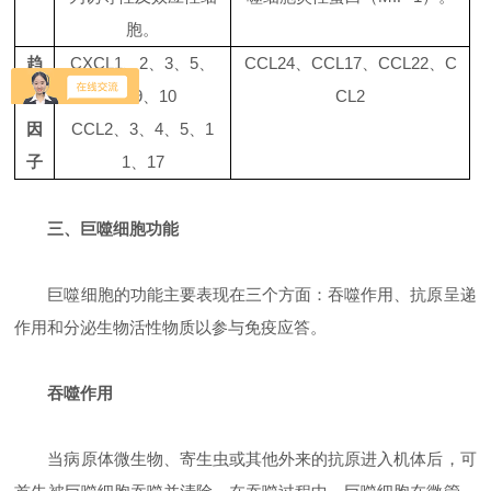
胞。
趋
CXCL1
、
2
、
3
、
5
、
CCL24
、
CCL17
、
CCL22
、
C
化
8
、
9
、
10
CL2
因
CCL2
、
3
、
4
、
5
、
1
子
1
、
17
三、巨噬细胞功能
巨噬细胞的功能主要表现在三个方面：吞噬作用、抗原呈递
作用和分泌生物活性物质以参与免疫应答。
吞噬作用
当病原体微生物、寄生虫或其他外来的抗原进入机体后，可