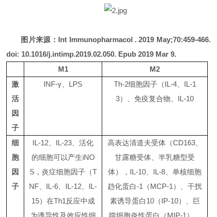
图片来源：Int Immunopharmacol . 2019 May;70:459-466.
doi: 10.1016/j.intimp.2019.02.050. Epub 2019 Mar 9.
M1
M2
激
INF-
γ、
LPS
Th-2
细胞因子（
IL-4
、
IL-1
活
3
）、免疫复合物、
IL-10
因
子
细
IL-12
、
IL-23
、活化
高表达清道夫受体（
CD163
、
胞
的细胞可以产生
iNO
甘露糖受体、半乳糖型受
因
S
，炎症细胞因子（
T
体），
IL-10
、
IL-8
、单核细胞
子
NF
、
IL-6
、
IL-12
、
IL-
趋化蛋白
-1
（
MCP-1
）、干扰
15
）在
Th1
反应中成
素诱导蛋白
10
（
IP-10
）、巨
为诱导性及效应性细
噬细胞炎性蛋白（
MIP-1
）。