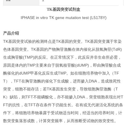
TK基因突变试剂盒
IPHASE in vitro TK gene mutation test (L5178Y)
产品介绍
TK基因突变试验的检测终点是TK基因的突变。TK基因突变属于常染
色体基因突变。TK基因的产物胸苷激酶在体内催化从脱氧胸苷(TdR)
生成胸苷酸(TMP)的反应。在正常情况下，此反应并非生命所必需，
原因是体内的TMP主要来自于脱氧核苷酸(dUMP)，即由胸苷酸合成
酶催化的dUMP甲基化反应生成TMP。如在细胞培养物中加入（TF
T），TFT在胸苷激酶的催化下生成酸，进而掺入DNA，造成致死性
突变，细胞不能存活；若TK基因发生突变，导致细胞胸苷激酶（T
K）缺陷，则TFT不能磷酸化，亦不能掺入DNA，突变细胞表现出对T
FT的抗性，在TFT存在条件下仍能生长。在有或无代谢活化系统的条
件下，将细胞培养物暴露于受试物适当时间，经适当的培养时间，计
数突变集落形成数，计算突变频率，从而推断受试物的致突变性。