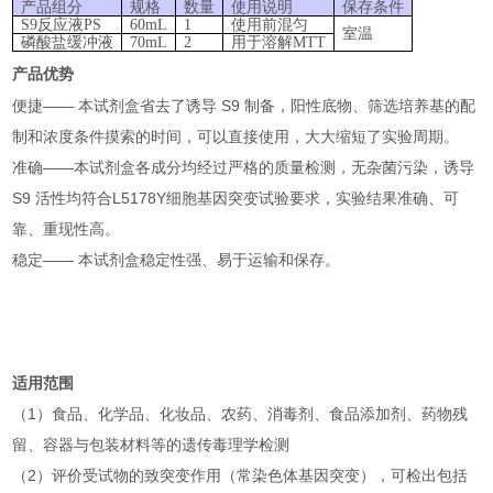
产品组分
规格
数量
使用说明
保存条件
S9反应液PS
60mL
1
使用前混匀
室温
磷酸盐缓冲液
70mL
2
用于溶解MTT
产品优势
便捷—— 本试剂盒省去了诱导 S9 制备，阳性底物、筛选培养基的配
制和浓度条件摸索的时间，可以直接使用，大大缩短了实验周期。
准确——本试剂盒各成分均经过严格的质量检测，无杂菌污染，诱导
S9 活性均符合L5178Y细胞基因突变试验要求，实验结果准确、可
靠、重现性高。
稳定—— 本试剂盒稳定性强、易于运输和保存。
适用范围
（1）食品、化学品、化妆品、农药、消毒剂、食品添加剂、药物残
留、容器与包装材料等的遗传毒理学检测
（2）评价受试物的致突变作用（常染色体基因突变），可检出包括