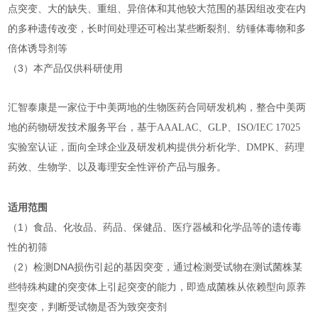
点突变、大的缺失、重组、异倍体和其他较大范围的基因组改变在内
的多种遗传改变，长时间处理还可检出某些断裂剂、纺锤体毒物和多
倍体诱导剂等
（3）本产品仅供科研使用
汇智泰康是一家位于中美两地的生物医药合同研发机构，整合中美两
地的药物研发技术服务平台，基于AAALAC、GLP、ISO/IEC 17025
实验室认证，面向全球企业及研发机构提供分析化学、DMPK、药理
药效、生物学、以及毒理安全性评价产品与服务。
适用范围
（1）食品、化妆品、药品、保健品、医疗器械和化学品等的遗传毒
性的初筛
（2）检测DNA损伤引起的基因突变，通过检测受试物在测试菌株某
些特殊构建的突变体上引起突变的能力，即造成菌株从依赖型向原养
型突变，判断受试物是否为致突变剂