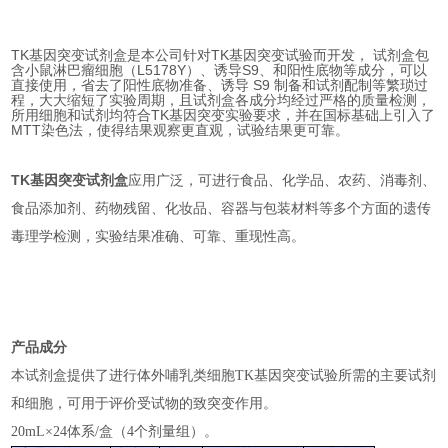
TK基因突变
试剂盒是本公司针对
TK基因突变
试验而开发， 试剂盒包
含
小鼠淋巴瘤细胞（L5178Y）
、诱导S9、和阳性底物等成分，可以
直接使用，省去了阳性底物准备、诱导 S9 制备和试剂配制等繁琐过
程，大大缩短了实验周期，且试剂盒各成分均经过严格的质量检测，
所用细胞和试剂均符合TK基因突变实验要求，并在国标基础上引入了
MTT染色法，使得结果观察更直观，试验结果更可靠。
TK基因突变试剂盒
应用广泛，可进行食品、化学品、农药、消毒剂、
食品添加剂、药物残留、化妆品、容器与包装材料等多个方面的遗传
毒理学检测，实验结果准确、可靠、重现性高。
产品成分
本试剂盒提供了进行体外哺乳类细胞TK基因突变试验所需的主要试剂
和细胞，可用于评价受试物的致突变作用。
20mL×24体系/盒（4个剂量组）。