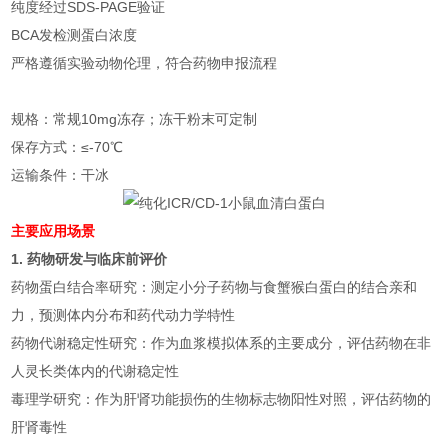
纯度经过SDS-PAGE验证
BCA发检测蛋白浓度
严格遵循实验动物伦理，符合药物申报流程
规格：常规10mg冻存；冻干粉末可定制
保存方式：≤-70℃
运输条件：干冰
主要应用场景
1. 药物研发与临床前评价
药物蛋白结合率研究：测定小分子药物与食蟹猴白蛋白的结合亲和
力，预测体内分布和药代动力学特性
药物代谢稳定性研究：作为血浆模拟体系的主要成分，评估药物在非
人灵长类体内的代谢稳定性
毒理学研究：作为肝肾功能损伤的生物标志物阳性对照，评估药物的
肝肾毒性