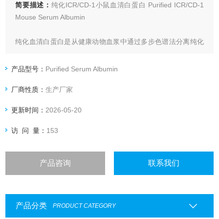
简要描述：
纯化ICR/CD-1小鼠血清白蛋白 Purified ICR/CD-1
Mouse Serum Albumin
纯化血清白蛋白是从健康动物血浆中通过多步色谱法分离纯化
得到的天然血清白蛋白，分子量约 66kDa，是血浆中含量最-
丰富的蛋白质（占总蛋白 50-60%）。
产品型号：
Purified Serum Albumin
厂商性质：
生产厂家
更新时间：
2026-05-20
访 问 量：
153
产品咨询
联系我们
产品分类
PRODUCT CATEGORY