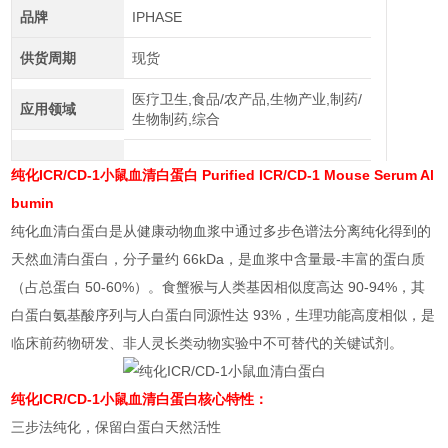
品牌
IPHASE
供货周期
现货
医疗卫生,食品/农产品,生物产业,制药/
应用领域
生物制药,综合
纯化ICR/CD-1小鼠血清白蛋白
Purified ICR/CD-1 Mouse Serum Al
bumin
纯化血清白蛋白是从健康动物血浆中通过多步色谱法分离纯化得到的
天然血清白蛋白，分子量约 66kDa，是血浆中含量最-丰富的蛋白质
（占总蛋白 50-60%）。食蟹猴与人类基因相似度高达 90-94%，其
白蛋白氨基酸序列与人白蛋白同源性达 93%，生理功能高度相似，是
临床前药物研发、非人灵长类动物实验中不可替代的关键试剂。
纯化ICR/CD-1小鼠血清白蛋白
核心特性：
三步法纯化，保留白蛋白天然活性