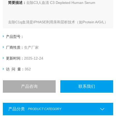
简要描述：
去除C3人血清 C3 Depleted Human Serum
去除C1q血清是IPHASE利用亲和层析技术（如Protein A/G/L）
特异性去除人血清中特定补体因子C1q的功能性血清，保留了
其他天然成分（如补体、白蛋白、细胞因子等）。适用于需排
产品型号：
除抗体或细胞因子干扰的免疫学研究和诊断开发。
厂商性质：
生产厂家
更新时间：
2025-12-24
访 问 量：
352
产品咨询
联系我们
产品分类
PRODUCT CATEGORY