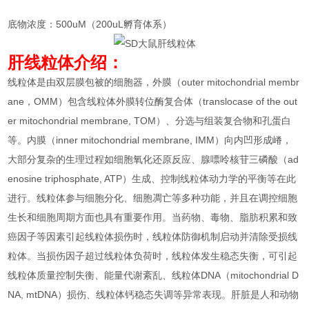
底物浓度：500uM（200uL孵育体系）
肝线粒体介绍：
线粒体是由双层膜包被的细胞器，外膜（outer mitochondrial membr
ane，OMM）包含线粒体外膜转位酶复合体（translocase of the out
er mitochondrial membrane, TOM）、分选与组装复合物和孔蛋白
等。内膜（inner mitochondrial membrane, IMM）向内凹形成嵴，
大部分复杂的生理过程如细胞氧化还原反应、腺嘌呤核苷三磷酸（ad
enosine triphosphate, ATP）生成、控制线粒体动力学的平衡等在此
进行。线粒体参与细胞分化、细胞凋亡等多种功能，并且在调控细胞
生长和细胞周期方面也具有重要作用。当药物、毒物、脂肪积累和致
癌因子等因素引起线粒体损伤时，线粒体防御机制启动并清除受损线
粒体。当损伤因子超过线粒体负荷时，线粒体发生稳态失衡，可引起
线粒体质量控制失衡、能量代谢紊乱、线粒体DNA（mitochondrial D
NA, mtDNA）损伤、线粒体钙稳态失调等异常表现。肝脏是人和动物