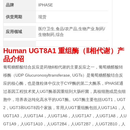
品牌
IPHASE
供货周期
现货
医疗卫生,食品/农产品,生物产业,制药/
应用领域
生物制药,综合
Human UGT8A1 重组酶（Ⅱ相代谢）
产
品介绍
葡萄糖醛酸结合反应是药物Ⅱ相代谢的主要反应之一，葡萄糖醛酸转
移酶（UDP Glucuronosyltransferase, UGTs）是葡萄糖醛酸结合反
应的核心酶，也是微粒体中仅次于CYP酶的第二大酶系，IPHASE通
过基因工程技术奖人UGT酶基因重组到大肠杆菌，真核细胞或昆虫细
胞中，培养表达纯化高水平的UGT酶。UGT酶主要包括UGT1，UGT
2，UGT3和UGT8四个家族，常用人UGT重组酶包括人UGT1A1，人
UGT1A3，人UGT1A4，人UGT1A6，人UGT1A7，人UGT1A8，人U
GT1A9，人UGT1A10，人UGT2B4，人UGT2B7，人UGT2B10，人