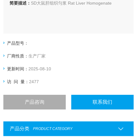
简要描述：
SD大鼠肝组织匀浆 Rat Liver Homogenate
其他动物肝组织匀浆
产品型号：
食蟹猴肝组织匀浆
厂商性质：
生产厂家
比格犬肝组织匀浆
更新时间：
2025-08-10
SD大鼠肝组织匀浆
访 问 量：
2477
ICR（CD-1）小鼠肝组织匀浆
产品咨询
联系我们
产品分类
PRODUCT CATEGORY