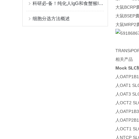
科研必-备！纯化人IgG和食蟹猴IgG全攻略请看这里
大鼠BCRP
大鼠BSEP
细胞分选方法概述
大鼠MRP2
TRANSiP
相关产品
Mock S
人OATP1B
人OAT1 S
人OAT3 S
人OCT2 
人OATP1B
人OATP2B
人OCT1 
人NTCP 