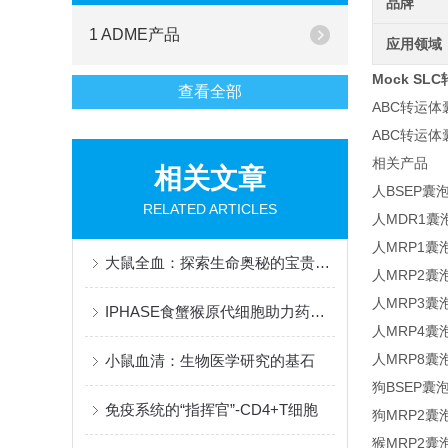
品牌
1 ADME产品
应用领域
Mock S
查看全部
ABC转运体
ABC转运
相关产品
相关文章
人BSEP囊
RELATED ARTICLES
人MDR1囊
人MRP1囊
大鼠全血：探索生命奥秘的宝贵资源
人MRP2囊
人MRP3囊
IPHASE食蟹猴原代细胞助力药物代谢研究
人MRP4囊
人MRP8囊
小鼠血清：生物医学研究的基石
狗BSEP囊
免疫系统的“指挥官”-CD4+T细胞
狗MRP2囊
猴MRP2囊