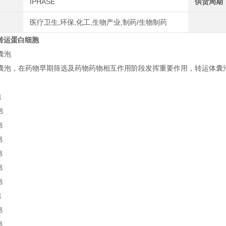
IPHASE
供货周期
医疗卫生,环保,化工,生物产业,制药/生物制药
LC转运蛋白细胞
囊泡
体囊泡，在药物早期筛选及药物药物相互作用阶段发挥重要作用，转运体囊
泡
泡
泡
泡
泡
泡
泡
泡
泡
泡