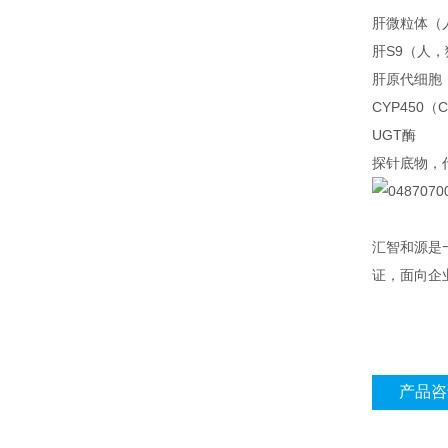
肝微粒体（
肝S9（人
肝原代细胞
CYP450（
UGT酶
探针底物，代谢
汇智和源是一
证，面向企
产品咨