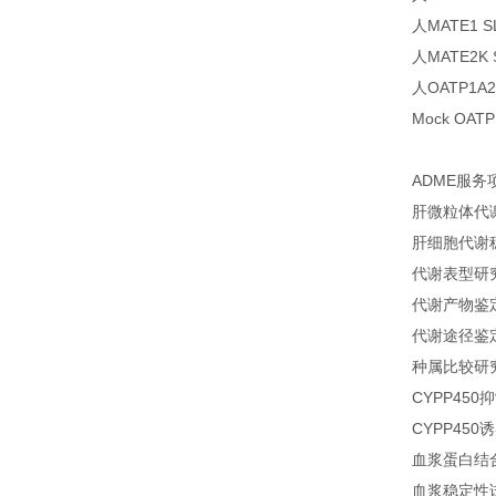
人MATE1 
人MATE2K
人OATP1A
Mock OA
ADME服务
肝微粒体代
肝细胞代谢
代谢表型研
代谢产物鉴
代谢途径鉴
种属比较研
CYPP450
CYPP450
血浆蛋白结
血浆稳定性