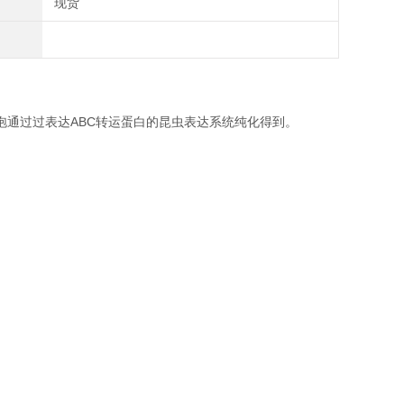
现货
泡通过过表达ABC转运蛋白的昆虫表达系统纯化得到。