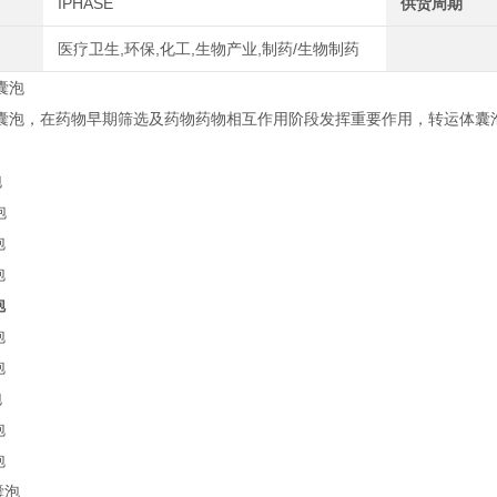
IPHASE
供货周期
医疗卫生,环保,化工,生物产业,制药/生物制药
囊泡
体囊泡，在药物早期筛选及药物药物相互作用阶段发挥重要作用，转运体囊
泡
泡
泡
泡
泡
泡
泡
泡
泡
泡
囊泡