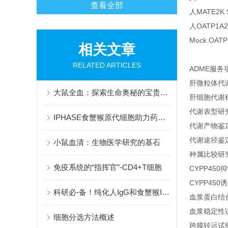
查看全部
人MATE2K
人OATP1A
Mock OA
相关文章
RELATED ARTICLES
ADME服务
肝微粒体代
大鼠全血：探索生命奥秘的宝贵资源
肝细胞代谢
代谢表型研
IPHASE食蟹猴原代细胞助力药物代谢研究
代谢产物鉴
代谢途径鉴
小鼠血清：生物医学研究的基石
种属比较研
免疫系统的“指挥官”-CD4+T细胞
CYPP450
CYPP450
科研必-备！纯化人IgG和食蟹猴IgG全攻略请看这里
血浆蛋白结
血浆稳定性
细胞分选方法概述
跨膜转运试