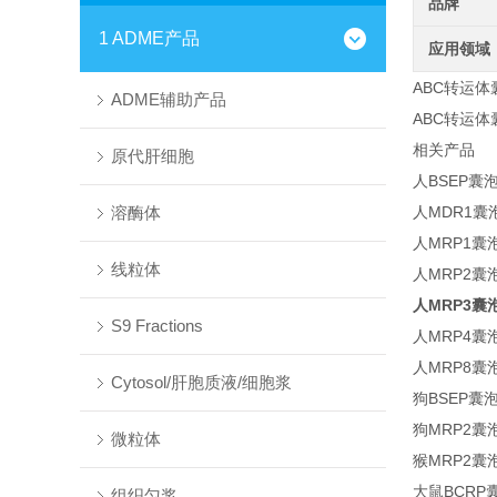
品牌
1 ADME产品
应用领域
ABC转运体
ADME辅助产品
ABC转运
相关产品
原代肝细胞
人BSEP囊
溶酶体
人MDR1囊
人MRP1囊
线粒体
人MRP2囊
人MRP3囊
S9 Fractions
人MRP4囊
人MRP8囊
Cytosol/肝胞质液/细胞浆
狗BSEP囊
狗MRP2囊
微粒体
猴MRP2囊
大鼠BCRP
组织匀浆