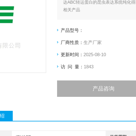
达ABC转运蛋白的昆虫表达系统纯化得
相关产品
人BSEP囊泡
人MDR1囊泡
产品型号：
人MRP1囊泡
人MRP2囊泡
厂商性质：
生产厂家
人MRP3囊泡
更新时间：
2025-08-10
人MRP4囊泡
人MRP8囊泡
访 问 量：
1843
狗BSEP囊泡
狗MRP2囊泡
猴MRP2囊泡
产品咨询
大鼠BCRP囊泡
大鼠BSEP囊泡
大鼠MRP2囊泡
绍