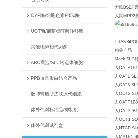
大鼠BSEP
CYP酶/细胞色素P450酶
大鼠MRP2
UGT酶/葡萄糖醛酸转移酶
TRANSiP
其他Ⅰ相/Ⅱ相代谢酶
相关产品
Mock SL
ABC囊泡/SLC转运体细胞
人OATP1B
人OAT1 
PPB血浆蛋白结合产品
人OAT3 
人OCT2 
肠肺肾脂肪皮肤原代细胞
人OATP1B
体外代谢标准品/抑制剂
人OATP2B
人OCT1 
体外代谢试剂盒
人NTCP 
人MATE1