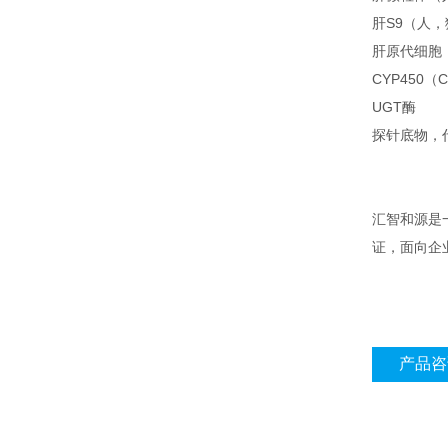
肝S9（人
肝原代细胞
CYP450（
UGT酶
探针底物，代谢
汇智和源是一
证，面向企
产品咨