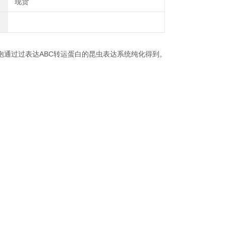
现货
泡通过过表达ABC转运蛋白的昆虫表达系统纯化得到。