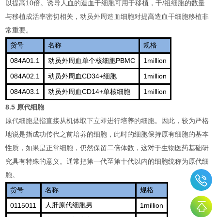
10
/
以提高
倍。诱导人血的造血干细胞可用于移植，干
祖细胞的数量
与移植成活率密切相关，动员外周造血细胞对提高造血干细胞移植非
常重要。
货号
名称
规格
084A01.1
PBMC
1million
动员外周血单个核细胞
084A02.1
CD34+
1million
动员外周血
细胞
084A03.1
CD14+
1million
动员外周血
单核细胞
8.5
原代细胞
原代细胞是指直接从机体取下立即进行培养的细胞。因此，较为严格
地说是指成功传代之前培养的细胞，此时的细胞保持原有细胞的基本
性质，如果是正常细胞，仍然保留二倍体数，这对于生物医药基础研
究具有特殊的意义。通常把第一代至第十代以内的细胞统称为原代细
胞。
货号
名称
规格
0115011
人肝原代细胞男
1million