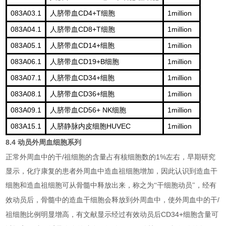
083A03.1
CD4+T
1million
人脐带血
细胞
083A04.1
CD8+T
1million
人脐带血
细胞
083A05.1
CD14+
1million
人脐带血
细胞
083A06.1
CD19+B
1million
人脐带血
细胞
083A07.1
CD34+
1million
人脐带血
细胞
083A08.1
CD36+
1million
人脐带血
细胞
083A09.1
CD56+ NK
1million
人脐带血
细胞
083A15.1
HUVEC
1million
人脐静脉内皮细胞
8.4
动员外周血细胞系列
/
1%
正常外周血中的干
祖细胞的含量占有核细胞数的
左右，早期研究
显示，化疗康复的患者外周血中造血祖细胞增加，因此认识到造血干
细胞和造血祖细胞可从骨髓中释放出来，称之为“干细胞动员"，经有
/
效动员后，骨髓中的造血干细胞会释放到外周血中，使外周血中的干
CD34+
祖细胞比例明显增高，有文献显示经过有效动员后
细胞含量可