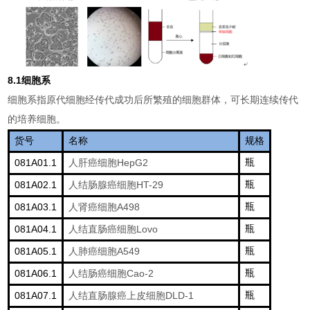
8.1
细胞系
传代成功
细胞系指原代细胞经
后所繁殖的细胞群体，可长期连续传代
的培养细胞。
货号
名称
规格
081A01.1
HepG2
瓶
人肝癌细胞
081A02.1
HT-29
瓶
人结肠腺癌细胞
081A03.1
A498
瓶
人肾癌细胞
081A04.1
Lovo
瓶
人结直肠癌细胞
081A05.1
A549
瓶
人肺癌细胞
081A06.1
Cao-2
瓶
人结肠癌细胞
081A07.1
DLD-1
瓶
人结直肠腺癌上皮细胞