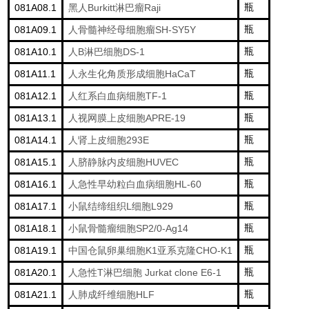
081A08.1
Burkitt
Raji
瓶
黑人
淋巴瘤
081A09.1
SH-SY5Y
瓶
人骨髓神经母细胞瘤
081A10.1
B
DS-1
瓶
人
淋巴细胞
081A11.1
HaCaT
瓶
人永生化角质形成细胞
081A12.1
TF-1
瓶
人红系白血病细胞
081A13.1
APRE-19
瓶
人视网膜上皮细胞
081A14.1
293E
瓶
人肾上皮细胞
081A15.1
HUVEC
瓶
人脐静脉内皮细胞
081A16.1
HL-60
瓶
人急性早幼粒白血病细胞
081A17.1
L
L929
瓶
小鼠结缔组织
细胞
081A18.1
SP2/0-Ag14
瓶
小鼠骨髓瘤细胞
081A19.1
K1
CHO-K1
瓶
中国仓鼠卵巢细胞
亚系克隆
081A20.1
T
Jurkat clone E6-1
瓶
人急性
淋巴细胞
081A21.1
HLF
瓶
人肺成纤维细胞