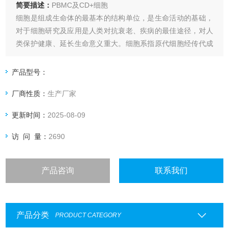
简要描述：
PBMC及CD+细胞
细胞是组成生命体的最基本的结构单位，是生命活动的基础，
对于细胞研究及应用是人类对抗衰老、疾病的最佳途径，对人
类保护健康、延长生命意义重大。细胞系指原代细胞经传代成
功后所繁殖的细胞群体，也指可长期连续传代的培养细胞。目
前细胞系广泛应用于科学研究和生物制药。原代细胞是从机体
产品型号：
中取出来之后立即培养的 细胞，通常把第一代至第十代以内的
厂商性质：
生产厂家
培养细胞统称为原代细胞培养。
更新时间：
2025-08-09
访 问 量：
2690
产品咨询
联系我们
产品分类
PRODUCT CATEGORY