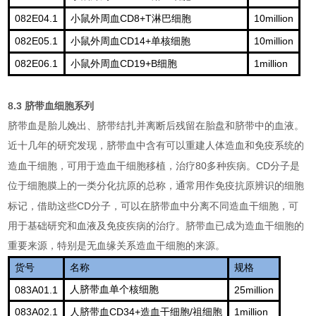
082E04.1
CD8+T
10million
小鼠外周血
淋巴细胞
082E05.1
CD14+
10million
小鼠外周血
单核细胞
082E06.1
CD19+B
1million
小鼠外周血
细胞
8.3
脐带血细胞系列
脐带血是胎儿娩出、脐带结扎并离断后残留在胎盘和脐带中的血液。
近十几年的研究发现，脐带血中含有可以重建人体造血和免疫系统的
80
CD
造血干细胞，可用于造血干细胞移植，治疗
多种疾病。
分子是
位于细胞膜上的一类分化抗原的总称，通常用作免疫抗原辨识的细胞
CD
标记，借助这些
分子，可以在脐带血中分离不同造血干细胞，可
用于基础研究和血液及免疫疾病的治疗。脐带血已成为造血干细胞的
重要来源，特别是无血缘关系造血干细胞的来源。
货号
名称
规格
083A01.1
人脐带血单个核细胞
25million
083A02.1
CD34+
/
1million
人脐带血
造血干细胞
祖细胞