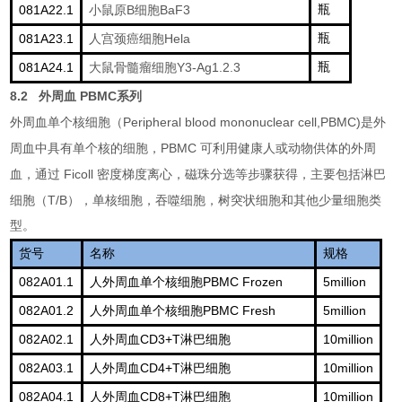
081A22.1
B
BaF3
瓶
小鼠原
细胞
081A23.1
Hela
瓶
人宫颈癌细胞
081A24.1
Y3-Ag1.2.3
瓶
大鼠骨髓瘤细胞
8.2
PBMC
外周血
系列
Peripheral blood mononuclear cell,PBMC)
外周血单个核细胞（
是外
PBMC
周血中具有单个核的细胞，
可利用健康人或动物供体的外周
Ficoll
血，通过
密度梯度离心，磁珠分选等步骤获得，主要包括淋巴
T/B
细胞（
），单核细胞，吞噬细胞，树突状细胞和其他少量细胞类
型。
货号
名称
规格
082A01.1
PBMC Frozen
5million
人外周血单个核细胞
082A01.2
PBMC Fresh
5million
人外周血单个核细胞
082A02.1
CD3+T
10million
人外周血
淋巴细胞
082A03.1
CD4+T
10million
人外周血
淋巴细胞
082A04.1
CD8+T
10million
人外周血
淋巴细胞