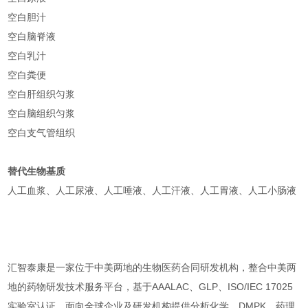
空白胆汁
空白脑脊液
空白乳汁
空白粪便
空白肝组织匀浆
空白脑组织匀浆
空白支气管组织
替代生物基质
人工血浆、人工尿液、人工唾液、人工汗液、人工胃液、人工小肠液
汇智泰康是一家位于中美两地的生物医药合同研发机构，整合中美两
地的药物研发技术服务平台，基于AAALAC、GLP、ISO/IEC 17025
实验室认证，面向全球企业及研发机构提供分析化学、DMPK、药理