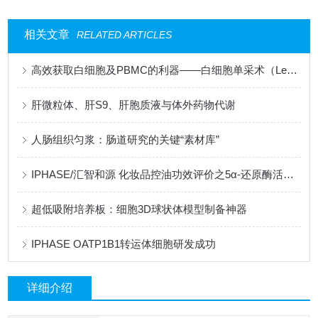
相关文章
RELATED ARTICLES
高效获取白细胞及PBMC的利器——白细胞单采术（Leukopak）
肝微粒体、肝S9、肝胞质液与体外药物代谢
人肠组织匀浆：肠道研究的关键“素材库”
IPHASE/汇智和源 化妆品控油功效评价之5α-还原酶活性抑制试验
超低吸附培养板：细胞3D球状体模型制备神器
IPHASE OATP1B1转运体细胞研发成功
详细介绍