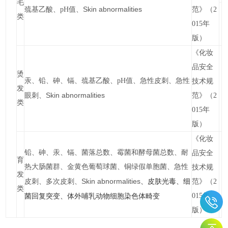
毛
Skin abnormalities
巯基乙酸、pH值、
范》（2
类
015年
版）
《化妆
品安全
烫
汞、铅、砷、镉、巯基乙酸、pH值、急性皮刺、急性
技术规
发
Skin abnormalities
眼刺、
范》（2
类
015年
版）
《化妆
铅、砷、汞、镉、菌落总数、霉菌和酵母菌总数、耐
品安全
育
热大肠菌群、金黄色葡萄球菌、铜绿假单胞菌、急性
技术规
发
Skin abnormalities
、皮肤光毒、细
皮刺、多次皮刺、
范》（2
类
菌回复突变、体外哺乳动物细胞染色体畸变
015年
版）