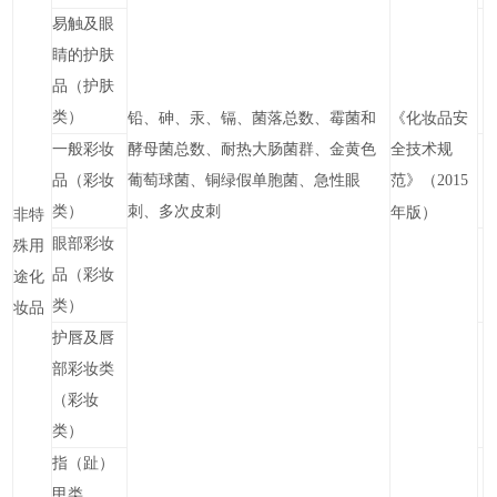
易触及眼
睛的护肤
品（护肤
类）
铅、砷、汞、镉、菌落总数、霉菌和
《化妆品安
一般彩妆
酵母菌总数、耐热大肠菌群、金黄色
全技术规
品（彩妆
葡萄球菌、铜绿假单胞菌、急性眼
范》（
2015
类）
刺、多次皮刺
年版）
非特
眼部彩妆
殊用
品（彩妆
途化
类）
妆品
护唇及唇
部彩妆类
（彩妆
类）
指（趾）
甲类