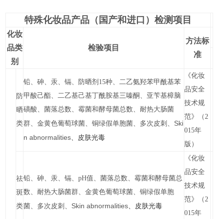
特殊化妆品产品（国产和进口）检测项目
化妆
方法标
品类
检验项目
准
别
《化妆
铅、砷、汞、镉、防晒剂15种、二乙氨羟苯甲酰基苯
品安全
甲酸己酯、二乙基己基丁酰胺基三嗪酮、亚苄基樟脑
防
技术规
磺酸、菌落总数、霉菌和酵母菌总数、耐热大肠菌
晒
范》（2
Ski
类
群、金黄色葡萄球菌、铜绿假单胞菌、多次皮刺、
015年
n abnormalities
、皮肤光毒
版）
《化妆
品安全
铅、砷、汞、镉、pH值、菌落总数、霉菌和酵母菌总
祛
技术规
数、耐热大肠菌群、金黄色葡萄球菌、铜绿假单胞
斑
范》（2
Skin abnormalities
、皮肤光毒
类
菌、多次皮刺、
015年