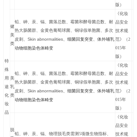
版）
《化妆
铅、砷、汞、镉、菌落总数、霉菌和酵母菌总数、耐
品安全
健
热大肠菌群、金黄色葡萄球菌、铜绿假单胞菌、多次
技术规
美
Skin abnormalities
、细菌回复突变、体外哺乳
皮刺、
范》（2
类
动物细胞染色体畸变
015年
版）
特
《化妆
殊
铅、砷、汞、镉、菌落总数、霉菌和酵母菌总数、耐
品安全
用
美
热大肠菌群、金黄色葡萄球菌、铜绿假单胞菌、多次
技术规
途
乳
Skin abnormalities
、细菌回复突变、体外哺乳
皮刺、
范》（2
化
类
动物细胞染色体畸变
015年
妆
版）
品
《化妆
品安全
脱
铅、砷、汞、镉、物理脱毛类需测5项微生物指标、
技术规