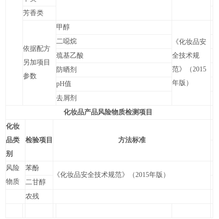
芳香类
甲醇
二噁烷
《化妆品安
依据配方
巯基乙酸
全技术规
另加项目
范》（
2015
防晒剂
参数
年版）
pH
值
去屑剂
化妆品产品风险物质检测项目
化妆
品类
检验项目
方法标准
别
风险
苯酚
《化妆品安全技术规范》（
2015
年版）
物质
二甘醇
农残