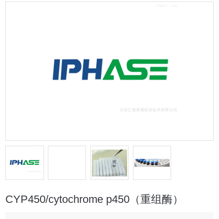
CYP450/cytochrome p450（重组酶）