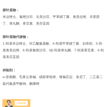
探针底物：
米达唑仑、氯唑沙宗、右美沙芬、甲苯磺丁脲、奥美拉唑、非那西
丁、睾丸酮、香荳素、美芬妥因
探针底物代谢物：
1-羟基米达唑仑、对乙酰氨基酚、4-羟基甲苯磺丁脲、右啡烷、5-羟
基奥美拉唑、6-羟基氯唑沙宗、6β-羟基睾丸酮、7-羟基香荳素、4-羟
基美芬妥因
抑制剂：
α-萘黄酮、毛果云香碱、磺胺苯吡唑、噻氯匹定、奎尼丁、二乙基二
硫代氨基甲酸钠、酮康唑