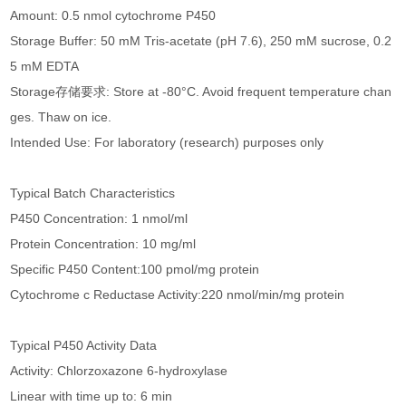
Amount: 0.5 nmol cytochrome P450
Storage Buffer: 50 mM Tris-acetate (pH 7.6), 250 mM sucrose, 0.2
5 mM EDTA
Storage存储要求: Store at -80°C. Avoid frequent temperature chan
ges. Thaw on ice.
Intended Use: For laboratory (research) purposes only
Typical Batch Characteristics
P450 Concentration: 1 nmol/ml
Protein Concentration: 10 mg/ml
Specific P450 Content:100 pmol/mg protein
Cytochrome c Reductase Activity:220 nmol/min/mg protein
Typical P450 Activity Data
Activity: Chlorzoxazone 6-hydroxylase
Linear with time up to: 6 min