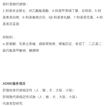
探针底物代谢物：
1-羟基米达唑仑、对乙酰氨基酚、4-羟基甲苯磺丁脲、右啡烷、5-羟
基奥美拉唑、6-羟基氯唑沙宗、6β-羟基睾丸酮、7-羟基香荳素、4-羟
基美芬妥因
抑制剂：
α-萘黄酮、毛果云香碱、磺胺苯吡唑、噻氯匹定、奎尼丁、二乙基二
硫代氨基甲酸钠、酮康唑
ADME
服务项目
肝微粒体代谢稳定性（人，猴，犬，大鼠，小鼠）
肝细胞代谢稳定性试验（人，猴，犬，大鼠，小鼠）
代谢表型研究