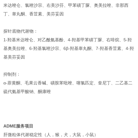
米达唑仑、氯唑沙宗、右美沙芬、甲苯磺丁脲、奥美拉唑、非那西
丁、睾丸酮、香荳素、美芬妥因
探针底物代谢物：
1-羟基米达唑仑、对乙酰氨基酚、4-羟基甲苯磺丁脲、右啡烷、5-羟
基奥美拉唑、6-羟基氯唑沙宗、6β-羟基睾丸酮、7-羟基香荳素、4-羟
基美芬妥因
抑制剂：
α-萘黄酮、毛果云香碱、磺胺苯吡唑、噻氯匹定、奎尼丁、二乙基二
硫代氨基甲酸钠、酮康唑
ADME
服务项目
肝微粒体代谢稳定性（人，猴，犬，大鼠，小鼠）