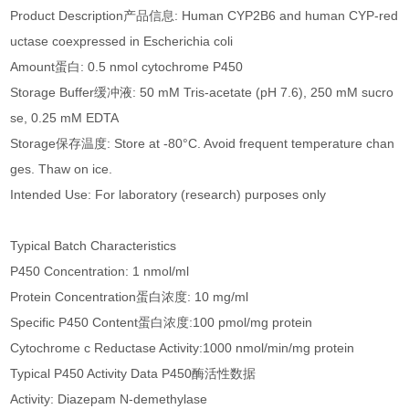
Product Description产品信息: Human CYP2B6 and human CYP-red
uctase coexpressed in Escherichia coli
Amount蛋白: 0.5 nmol cytochrome P450
Storage Buffer缓冲液: 50 mM Tris-acetate (pH 7.6), 250 mM sucro
se, 0.25 mM EDTA
Storage保存温度: Store at -80°C. Avoid frequent temperature chan
ges. Thaw on ice.
Intended Use: For laboratory (research) purposes only
Typical Batch Characteristics
P450 Concentration: 1 nmol/ml
Protein Concentration
蛋白浓度
: 10 mg/ml
Specific P450 Content蛋白浓度:
100 pmol/mg protein
Cytochrome c Reductase Activity:
1000 nmol/min/mg protein
Typical P450 Activity Data P450酶活性数据
Activity: Diazepam N-demethylase