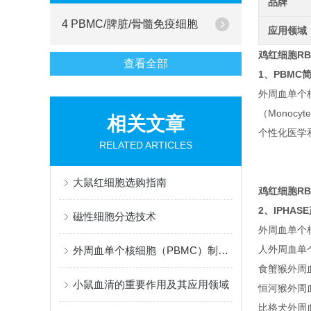
品牌
4 PBMC/脾脏/骨髓免疫细胞
应用领域
鸡红细胞RB
查看全部
1、PBMC
外周血单个核细
（Mono
相关文章
个性化医学
RELATED ARTICLES
大鼠红细胞选购指南
鸡红细胞RB
2、IPHAS
磁性细胞分选技术
外周血单个核
人外周血单个
外周血单个核细胞（PBMC）制备方法及注意事项
食蟹猴外周血单
小鼠血清的重要作用及其应用领域
恒河猴外周血单
比格犬外周血单