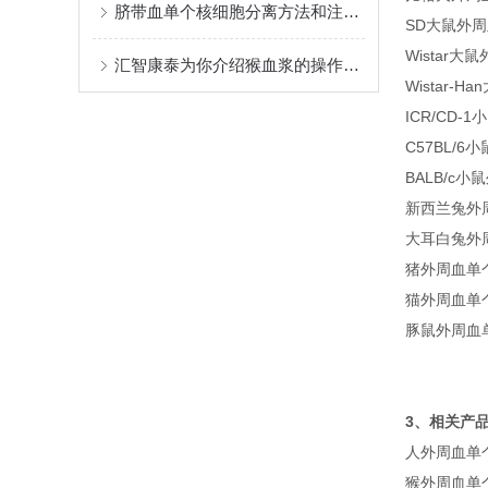
脐带血单个核细胞分离方法和注意事项
SD大鼠外周血单
Wistar大鼠
汇智康泰为你介绍猴血浆的操作注意事项
Wistar-H
ICR/CD-1
C57BL/6
BALB/c小
新西兰兔外周血单
大耳白兔外周血单
猪外周血单个核
猫外周血单个核
豚鼠外周血单个核
3、相关产
人外周血单个核
猴外周血单个核细