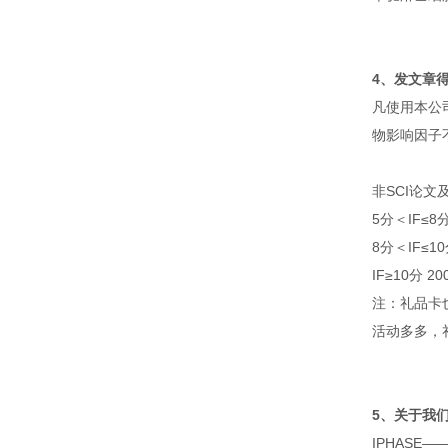
4、发文章
凡使用本公
物影响因子
非SCI论文及
5分＜IF≤8
8分＜IF≤10
IF≥10分 2
注：礼品卡
活动多多，
5、关于我
IPHASE