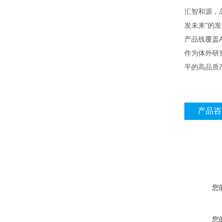
汇智和源，
发未来"的发
产品线覆盖
作为体外研
平的高品质产
产品咨
您
您