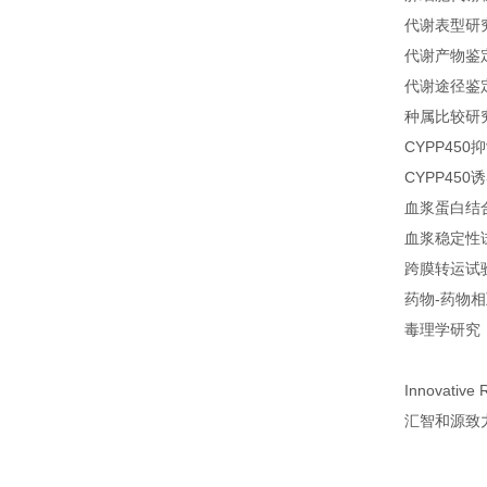
代谢表型研
代谢产物鉴
代谢途径鉴
种属比较研
CYPP450
CYPP450
血浆蛋白结
血浆稳定性
跨膜转运试
药物-药物
毒理学研究
Innovative 
汇智和源致