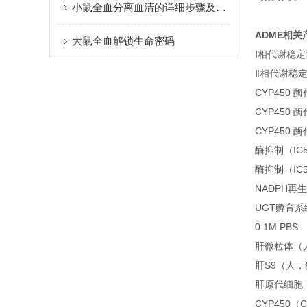
小鼠全血分离血清的详细步骤及要点
ADME相关
大鼠全血解锁生命密码
Ⅰ相代谢稳
Ⅱ相代谢稳
CYP450
CYP450
CYP450
酶抑制（IC
酶抑制（IC
NADPH再
UGT孵育系
0.1M PBS
肝微粒体（
肝S9（人
肝原代细胞
CYP450（