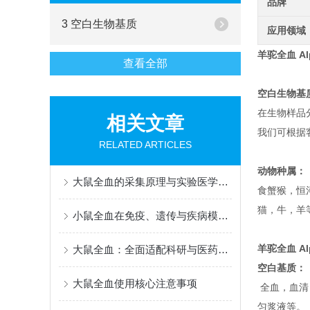
品牌
3 空白生物基质
应用领域
羊驼全血 Alp
查看全部
空白生物基
在生物样品
相关文章
我们可根据
RELATED ARTICLES
动物种属：
大鼠全血的采集原理与实验医学应用
食蟹猴，恒河
猫，牛，羊
小鼠全血在免疫、遗传与疾病模型研究中的多维应用
羊驼全血 Alp
大鼠全血：全面适配科研与医药检测，赋能多场景实验研究
空白基质：
大鼠全血使用核心注意事项
全血，血清
匀浆液等。