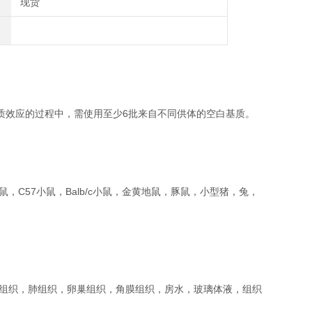
现货
质效应的过程中，需使用至少6批来自不同供体的空白基质。
1）小鼠，C57小鼠，Balb/c小鼠，金黄地鼠，豚鼠，小型猪，兔，
组织，肺组织，卵巢组织，角膜组织，房水，玻璃体液，组织