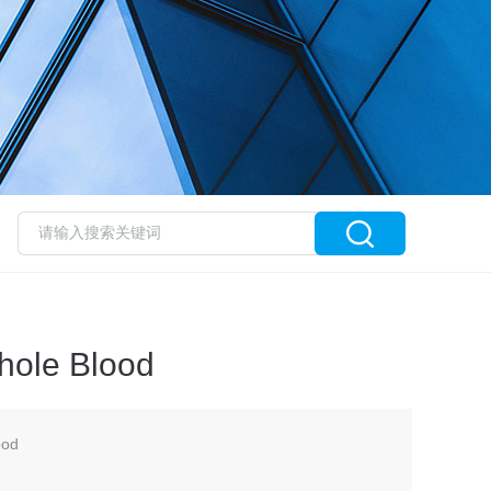
ole Blood
ood