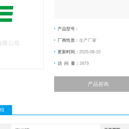
空白生物基质
产品型号：
在生物样品分析过程中，如采用质谱
程中，需使用至少6批来自不同供体的
厂商性质：
生产厂家
质。
更新时间：
2025-08-10
访 问 量：
2879
产品咨询
绍