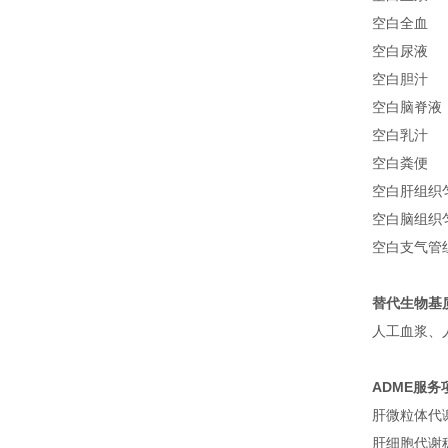
空白全血
空白尿液
空白胆汁
空白脑脊液
空白乳汁
空白粪便
空白肝组织
空白脑组织
空白支气管
替代生物基
人工血浆、
ADME服务
肝微粒体代
肝细胞代谢