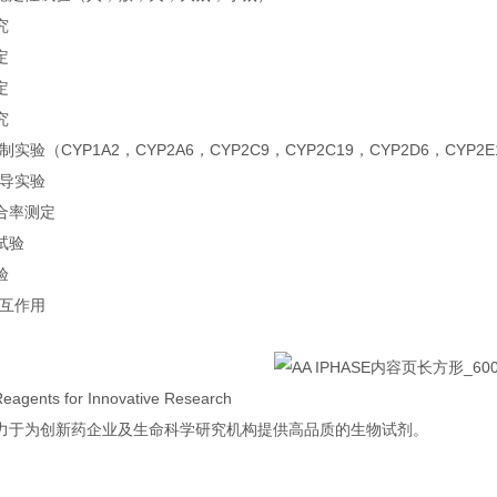
究
定
定
究
抑制实验（CYP1A2，CYP2A6，CYP2C9，CYP2C19，CYP2D6，CYP2E
诱导实验
合率测定
试验
验
相互作用
Reagents for Innovative Research
力于为创新药企业及生命科学研究机构提供高品质的生物试剂。