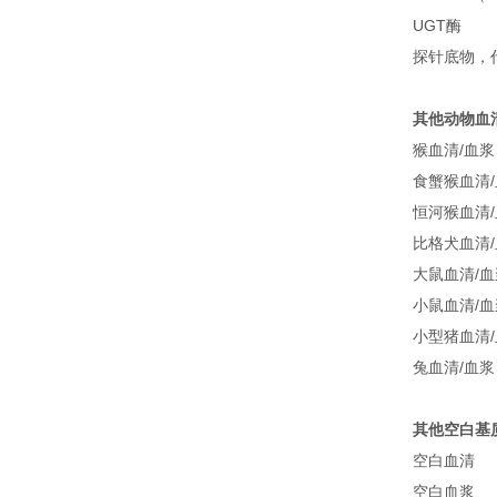
UGT酶
探针底物，代谢
其他动物血
猴血清/血浆
食蟹猴血清
恒河猴血清
比格犬血清
大鼠血清/血
小鼠血清/血
小型猪血清
兔血清/血浆
其他空白基
空白血清
空白血浆