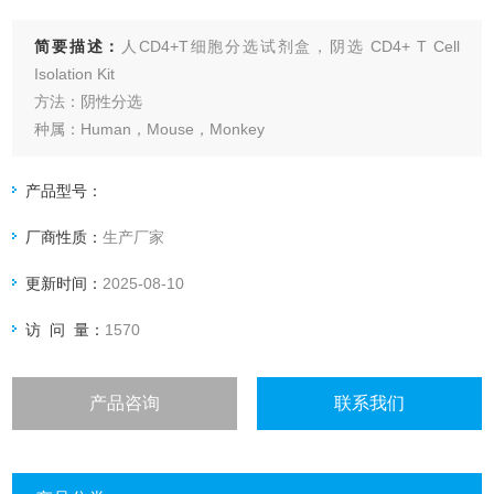
简要描述：
人CD4+T细胞分选试剂盒，阴选 CD4+ T Cell
Isolation Kit
方法：阴性分选
种属：Human，Mouse，Monkey
【试验原理】
免疫磁性细胞分选是用磁珠抗体偶联系统从样本细胞悬液中选
产品型号：
择性吸附靶细胞的方法。其借助偶联于磁性微粒上抗体的高度
厂商性质：
生产厂家
特异性，识别并标记靶细胞的表面抗原，再通过外加磁场的作
用.
更新时间：
2025-08-10
访 问 量：
1570
产品咨询
联系我们