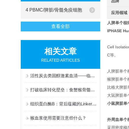
品牌
4 PBMC/脾脏/骨髓免疫细胞
应用领域
人脾单个核细
查看全部
IPHASE Hu
Cell Is
相关文章
C等。
RELATED ARTICLES
人脾脏单个
活性炭去类固醇激素血清——临床质谱/IVD质谱专用人源基质
猴脾脏单个
比格犬脾脏
打破临床转化壁垒：食蟹猴骨髓间充质干细胞破解干细胞研究物种鸿沟
大鼠脾脏单
小鼠脾脏单
组织蛋白酶B：背后蕴藏的Linker“切割”力量
猴血浆使用需要注意些什么？
外周血单个
采用密度梯