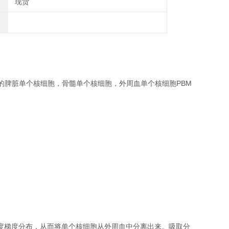
现货
制生产不同动物种属的脾脏单个核细胞，骨髓单个核细胞，外周血单个核细胞PBM
度梯度分布，从而将单个核细胞从外周血中分离出来。吸取分