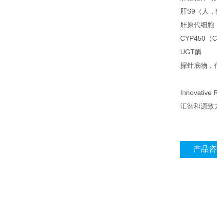
肝S9（人
肝原代细胞
CYP450（
UGT酶
探针底物，代谢
Innovative 
汇智和源致
产品咨