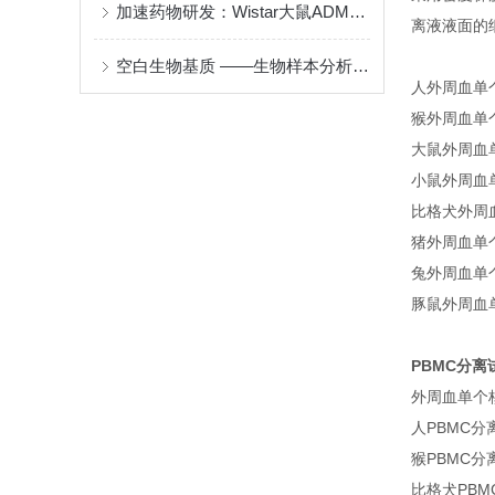
加速药物研发：Wistar大鼠ADME一站式解决方案祝您药物脱颖而出
离液液面的
空白生物基质 ——生物样本分析方法学验证套装
人外周血单个
猴外周血单个核
大鼠外周血单
小鼠外周血单
比格犬外周血
猪外周血单个核
兔外周血单个核
豚鼠外周血单个
PBMC分离
外周血单个
人PBMC分
猴PBMC分
比格犬PBM