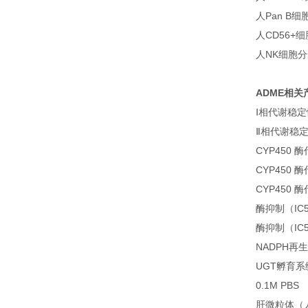
人Pan B
人CD56+
人NK细胞
ADME相关
Ⅰ相代谢稳
Ⅱ相代谢稳
CYP450
CYP450
CYP450
酶抑制（IC
酶抑制（IC
NADPH再
UGT孵育系
0.1M PBS
肝微粒体（