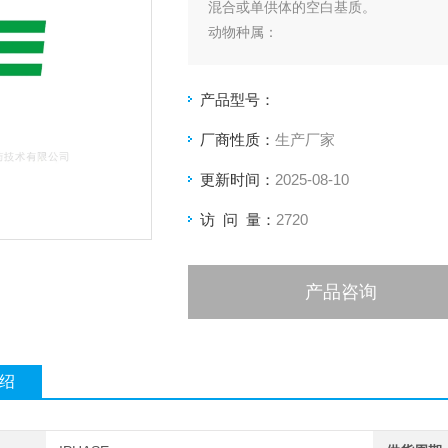
混合或单供体的空白基质。
动物种属：
食蟹猴，恒河猴，比格犬，SD大鼠，Wista
鼠，Balb/C小鼠，小型猪，新西兰兔
产品型号：
厂商性质：
生产厂家
更新时间：
2025-08-10
访 问 量：
2720
产品咨询
绍