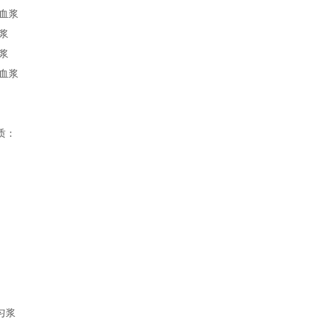
/血浆
浆
浆
/血浆
质：
匀浆