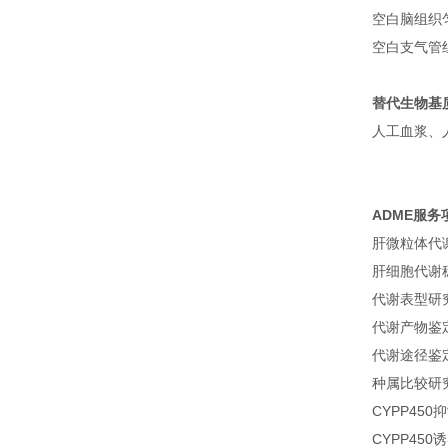
空白脑组织
空白支气管
替代生物基
人工血浆、
ADME
服务
肝微粒体代
肝细胞代谢
代谢表型研
代谢产物鉴
代谢途径鉴
种属比较研
CYPP450
CYPP450