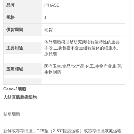
品牌
IPHASE
规格
1
供货周期
现货
体外细胞模型是研究药物转运特性的重要
主要用途
手段,主要包括不含重组转运体的细胞系、
原代细
医疗卫生,食品/农产品,化工,生物产业,制药/
应用领域
生物制药
Caco-2细胞
人结直肠腺癌细胞
贴壁细胞
新鲜或冻存细胞，T25瓶（2-8℃恒温运输）或冻存细胞液氮运输