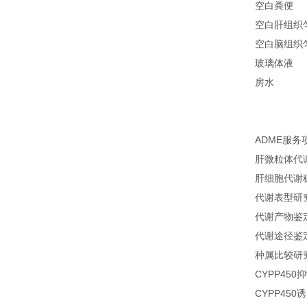
空白粪便
空白肝组织
空白脑组织
玻璃体液
房水
ADME服务
肝微粒体代
肝细胞代谢
代谢表型研
代谢产物鉴
代谢途径鉴
种属比较研
CYPP450
CYPP450