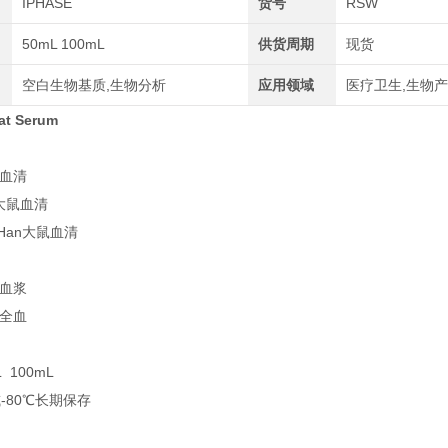
IPHASE
货号
RSW
50mL 100mL
供货周期
现货
空白生物基质,生物分析
应用领域
医疗卫生,生物产
t Serum
鼠血清
r大鼠血清
r Han大鼠血清
鼠血浆
鼠全血
 100mL
或-80℃长期保存