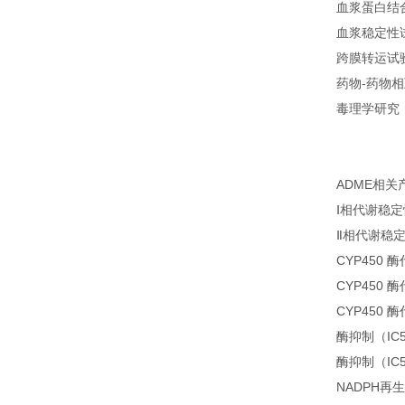
血浆蛋白结
血浆稳定性
跨膜转运试
药物-药物
毒理学研究
ADME相关
Ⅰ相代谢稳
Ⅱ相代谢稳
CYP450
CYP450
CYP450
酶抑制（IC
酶抑制（IC
NADPH再