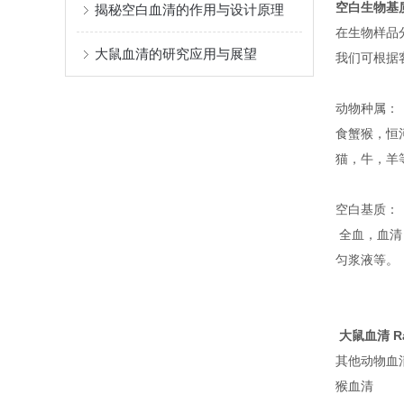
空白生物基
揭秘空白血清的作用与设计原理
在生物样品
大鼠血清的研究应用与展望
我们可根据
动物种属：
食蟹猴，恒河
猫，牛，羊
空白基质：
全血，血清
匀浆液等。
大鼠血清 Ra
其他动物血
猴血清