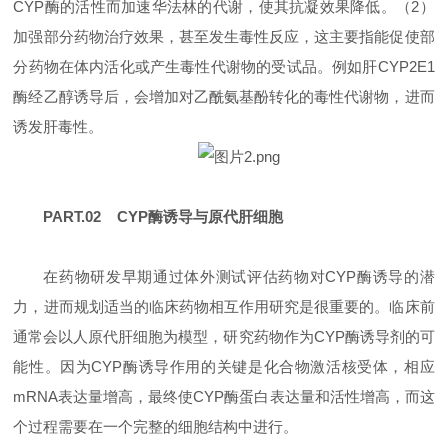
CYP酶的活性而加速华法林的代谢，使其抗凝效果降低。（2）
加强部分药物治疗效果，甚至发生毒性反应，这主要指能促使部
分药物在体内活化或产生毒性代谢物的受试品。例如肝CYP2E1
酶经乙醇诱导后，会增加对乙酰氨基酚转化的毒性代谢物，进而
诱发肝毒性。
PART.02 CYP酶诱导与原代肝细胞
在药物研发早期通过体外测试评估药物对CYP酶诱导的潜
力，进而规划适当的临床药物相互作用研究是很重要的。临床前
通常会以人原代肝细胞为模型，研究药物作为CYP酶诱导剂的可
能性。因为CYP酶诱导作用的关键是化合物激活核受体，相应
mRNA表达量增高，最终使CYP酶蛋白表达量和活性增高，而这
个过程需要在一个完整的细胞结构中进行。