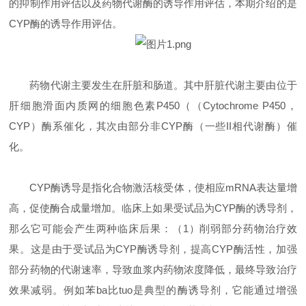
的抑制作用评估以及药物代谢酶的诱导作用评估，本期介绍的是
CYP酶的诱导作用评估。
药物代谢主要发生在肝脏和肠道。其中肝脏代谢主要由位于
肝细胞滑面内质网的细胞色素P450（（Cytochrome P450，
CYP）酶系催化，其次由部分非CYP酶（一些II相代谢酶）催
化。
CYP酶诱导是指化合物激活核受体，使相应mRNA表达量增
高，促使酶合成量增加。临床上如果受试品为CYP酶的诱导剂，
那么它可能会产生两种临床后果：（1）削弱部分药物治疗效
果。这是由于受试品为CYP酶诱导剂，提高CYP酶活性，加强
部分药物的代谢速率，导致血浆内药物浓度降低，最终导致治疗
效果减弱。例如苯ba比tuo是典型的酶诱导剂，它能通过增强