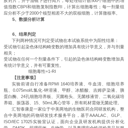
胶封片，并于油镜下进行阅片，每处理组计数
500
个细胞中的增
值指数
CBPI
和细胞复制指数
RI
，计算出细胞毒性；每一剂量组
应分析不少于
2000
个核型相差不大的双核细胞，计算微核率。
5
、数据分析计算
6
、结果判定
下列两种情况可判定受试物在本试验系统中为阳性结果：
受试物引起染色体结构畸变数的增加具有统计学意义，并与剂量
相关；
受试物在任何一个剂量条件下，引起的染色体结构畸变数增加具
有统计学意义，并有可重复性。
细胞毒性=1-RI
【注意事项】
实验前请自行准备
RPMI 1640
培养液、牛血清、细胞培养
瓶、
0.075mol/L
氯化-钾溶液、甲醇、冰醋酸、吉姆萨染液、胰
蛋白酶、
24
孔细胞培养板、灭菌枪头、无菌移液管、二氧化碳培
养箱、振荡器、
15
、
50mL
离心管等，所有耗材需做无菌处理。
汇智泰康是一家位于中美两地的生物医药合同研发机构，整
合中美两地的药物研发技术服务平台，基于
AAALAC
、
GLP
、
ISO/IEC 17025
实验室认证，面向企业及研发机构提供分析化
学、
DMPK
、药理药效、生物学、以及毒理安全性评价产品与服