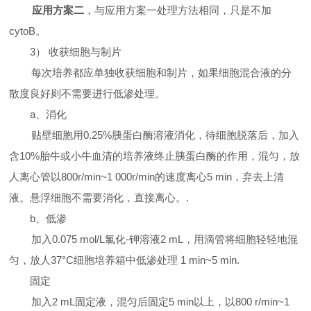
应用方案二
，与应用方案一处理方法相同，只是不加
cytoB
。
3
）
收获细胞与制片
每次培养都应单独收获细胞和制片，如果细胞混合液的分
散度良好则不需要进行低渗处理。
a
、消化
贴壁细胞用
0.25%
胰蛋白酶溶液消化，待细胞脱落后，加入
含
10%
胎牛或小牛血清的培养液终止胰蛋白酶的作用，混匀，放
人离心管以
800r/min~1 000r/min
的速度离心
5 min
，弃去上清
液。悬浮细胞不需要消化，直接离心。
.
b
、低渗
加入
0.075 mol/L
氯化-钾溶液
2 mL
，用滴管将细胞轻轻地混
匀，放人
37
°
C
细胞培养箱中低渗处理
1 min~5 min.
固定
加入
2 mL
固定液，混匀后固定
5 min
以上，以
800 r/min~1