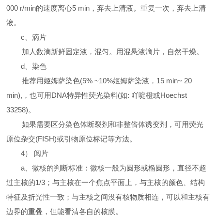
000 r/min
的速度离心
5 min
，弃去上清液。重复一次，弃去上清
液。
c
、滴片
加人数滴新鲜固定液，混匀。用混悬液滴片，自然干燥。
d
、染色
推荐用姬姆萨染色
(5% ~10%
姬姆萨染液，
15 min~ 20
min),
，也可用
DNA
特异性荧光染料
(
如
:
吖啶橙或
Hoechst
33258)
。
如果需要区分染色体断裂剂和非整倍体诱变剂，可用荧光
原位杂交
(FISH)
或引物原位标记等方法。
4
）
阅片
a
、微核的判断标准：微核一般为圆形或椭圆形，直径不超
过主核的
1/3
；与主核在一个焦点平面上，与主核的颜色、结构
特征及折光性一致；与主核之间没有核物质相连，可以和主核有
边界的重叠，但能看清各自的核膜。