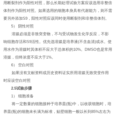
用断裂剂作为阳性对照，那么长期处理试验方案应该选用非整倍
体剂作为阳性对照。如果选用的细胞本身具有代谢能力，则不需
要另外添加
S9
，阳性对照应该同时使用断裂剂和非整倍体剂。
5
）
阴性对照
溶媒必须是非致突变物，不与受试物发生化学反应，不影
响组胞存活和
S9
活性。优先选溶媒是培养液
(
不含血清
)
或水。使
用水作为溶媒时其体积不应大于总体积的
10%
。
DMSO
也是常用
溶媒，但终浓度不应大于
1%
。
6
）
空白对照
如果没有文献资料或历史资料证实所用溶媒无致突变作用
时应设空白对照
2.5
试验步骤
1
）
细胞准备
将一定数量的细胞接种于培养皿
(
瓶
)
中，以收获细胞时，培
养皿
(
瓶
)
的细胞未长满为标准，贴壁细胞一般以长到
85%
左右为