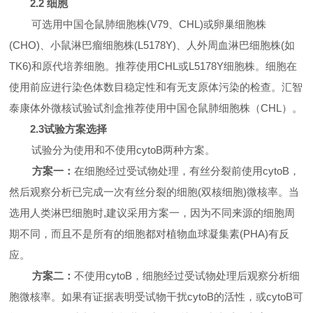
2.2
细胞
可选用中国仓鼠肺细胞株
(V79
、
CHL)
或卵巢细胞株
(CHO)
、小鼠淋巴瘤细胞株
(L5178Y)
、人外周血淋巴细胞株
(
如
TK6)
和原代培养细胞。推荐使用
CHL
或
L5178Y
细胞株。细胞在
使用前应进行染色体数目稳定性和有无支原体污染的检查。汇智
泰康体外微核试验试剂盒推荐使用中国仓鼠肺细胞株（
CHL
）。
2.3
试验方案选择
试验分为使用和不使用
cytoB
两种方案。
方案一：
在细胞经过受试物处理，有丝分裂前使用
cytoB
，
然后观察分析已完成一次有丝分裂的细胞
(
双核细胞
)
微核率。当
选用人类淋巴细胞时
,
建议采用方案一，因为不同来源的细胞周
期不同，而且不是所有的细胞都对植物血球凝集素
(PHA)
有反
应。
方案二：
不使用
cytoB
，细胞经过受试物处理后观察分析细
胞微核率。如果有证据表明受试物干扰
cytoB
的活性，或
cytoB
可