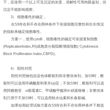
下，应使用一个以上可见沉淀的浓度，溶解性可用肉眼鉴别，但
沉淀不能影响观察。
3
）
细胞毒性的确定，
在
S9
存在和不存在两种条件下依据细胞完整性和生长情况
的指标来确定细胞毒性。
方案一，使用
cytoB
，细胞毒性的确定可依据复制指数
(ReplicationIndex,RI)
或胞质分裂阻断增殖指数
( Cytokinesis
Block Proliferation Index,CBPD)
。
4
）
阳性对照
阳性对照物包括染色体断裂剂和非整倍体剂。加
S9
时，断
裂剂可以选用环磷酰胺和苯并
(a)
芘；不加
S9
时，断裂剂可以选
用阿糖胞苷、si裂霉素
C
、甲磺酸甲酯和
4-
硝基喹啉；非整倍体
剂只用于不加
S9
时，可以选用秋水仙素和长春新碱。
如果短期处理试验方案在
S9
存在和不存在两种条件下都选