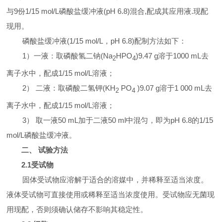
与
9
份
1/15 mol/L
磷酸盐缓冲液
(pH 6.8)
混合
,
配成其应用液
.
现配
现用。
磷酸盐缓冲液
(1/15 mol/L
，
pH 6.8)
配制方法如下：
1
）一液：取磷酸氢二钠
(Na
HPO
)9.47 g
溶于
1000 mL
去
2
4
离子水中，配成
1/15 mol/L
溶液；
2
）
二液：取磷酸二氢钾
(KH
PO
)9.07 g
溶于
1 000 mL
去
2
4
离子水中，配成
1/15 mol/L
溶液；
3
）
取一液
50 mL
加于二液
50 ml
中混匀，即为
pH 6.8
的
1/15
mol/L
磷酸盐缓冲液。
二、
试验方法
2.1
受试物
固体受试物应溶解于适合的溶媒中，并稀释至适当浓度。
液体受试物可直接使用或稀释至适当浓度使用。受试物应无菌现
用现配，否则须确认储存不影响其稳定性。