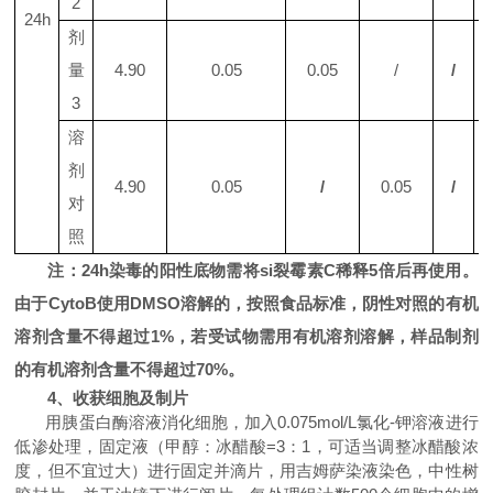
2
24h
剂
量
4.90
0.05
0.05
/
/
3
溶
剂
4.90
0.05
/
0.05
/
对
照
注：
24h
染毒的阳性底物需将si裂霉素
C
稀释
5
倍后再使用。
由于
CytoB
使用
DMSO
溶解的，按照食品标准，阴性对照的有机
溶剂含量不得超过
1%
，若受试物需用有机溶剂溶解，样品制剂
的有机溶剂含量不得超过
70%
。
4
、收获细胞及制片
用胰蛋白酶溶液消化细胞，加入
0.075mol/L
氯化-钾溶液进行
低渗处理，固定液（甲醇：冰醋酸
=3
：
1
，可适当调整冰醋酸浓
度，但不宜过大）进行固定并滴片，用吉姆萨染液染色，中性树