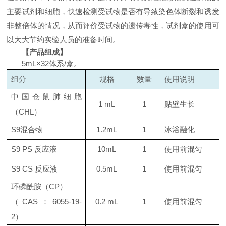
主要试剂和细胞，快速检测受试物是否有导致染色体断裂和诱发
非整倍体的情况，从而评价受试物的遗传毒性，试剂盒的使用可
以大大节约实验人员的准备时间。
【产品组成】
5mL
×
32
体系
/
盒。
组分
规格
数量
使用说明
中国仓鼠肺细胞
1 mL
1
贴壁生长
（
CHL
）
S9
混合物
1.2mL
1
冰浴融化
S9 PS
反应液
10mL
1
使用前混匀
S9 CS
反应液
0.5mL
1
使用前混匀
环磷酰胺（
CP
）
（
CAS
：
6055-19-
0.2 mL
1
使用前混匀
2
）