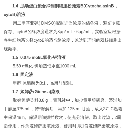
1.4
肌动蛋白聚合抑制剂细胞松弛素
B(CytochalasinB
，
cytoB)
溶液
用二甲基亚砜
( DMSO)
配制适当浓度的储备液，避光冷藏
保存。
cytoB
的终浓度通常为
3
μ
g/ mL ~6
μ
g/mL
，实验室应根据
各种细胞系选择
cytoB
的适当终浓度，以达到理想的双核细胞出
现频率。
1.5 0.075 mol/L
氯化-钾溶液
5.59 g
氯化-钾加蒸馏水至
1000 ml
。
1.6
固定液
甲醇
:
冰醋酸为
3:1
，临用前配制。
1.7
姬姆萨
(Giemsa)
染液
取姬姆萨染料
3.8 g
，置乳钵中，加少量甲醇研磨。逐渐加
甲醇至
375 mL
，待*溶解后，再加
125 mL
甘油，放入
37
°
C
温箱
中保温
48 h
。保温期间振摇数次，使充分溶解。取出过滤，
2
周
后使用，作为姬姆萨染液原液。使用时
,
取
1
份姬姆萨染液原液，