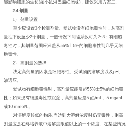
能影响细胞的生长
(
如小鼠淋巴瘤细胞株
)
，建议采用方案二。
2.4
剂量
1
）
剂量设置
至少应设置
3
个检测剂量。受试物没有细胞毒性时，从高剂
量往下设至少
2
个剂量，一般情况下间隔系数可为
2~3
；有细胞
毒性时，其剂量范围应涵盖从
55%
士
5%
的细胞毒性到几乎无细
胞毒性。
2
）
高剂量的选择
决定高剂量的因素是细胞毒性、受试物的溶解度以及
pH
、
渗透压。
受试物有细胞毒性时，高剂量应能引起
55%
士
5%
的细胞毒
性；如果没有细胞毒性或沉淀，高剂量应是
5
/mL
、
5 mg/ml
μL
或
10 mmol/L
。
对溶解度较低的物质
.
当达到大溶解浓度时仍无毒性，则高
剂量应是在终培养液中溶解度限值以上的一个浓度。在某些情况