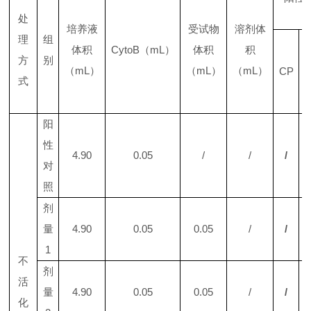
处
（
培养液
受试物
溶剂体
理
组
体积
CytoB
（
mL
）
体积
积
方
别
（
mL
）
（
mL
）
（
mL
）
CP
式
阳
性
4.90
0.05
/
/
/
对
照
剂
量
4.90
0.05
0.05
/
/
1
不
剂
活
量
4.90
0.05
0.05
/
/
化