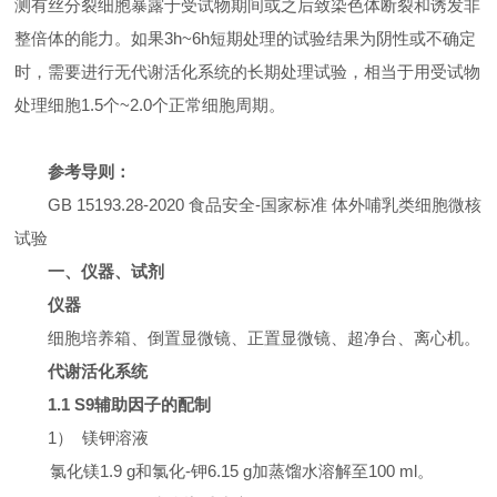
测有丝分裂细胞暴露于受试物期间或之后致染色体断裂和诱发非
整倍体的能力。如果
3h~6h
短期处理的试验结果为阴性或不确定
时，需要进行无代谢活化系统的长期处理试验，相当于用受试物
处理细胞
1.5
个
~2.0
个正常细胞周期。
参考导则：
GB 15193.28-2020
食品安全-国家标准
体外哺乳类细胞微核
试验
一、仪器、试剂
仪器
细胞培养箱、倒置显微镜、正置显微镜、超净台、离心机。
代谢活化系统
1.1 S9
辅助因子的配制
1
）
镁钾溶液
氯化镁
1.9 g
和氯化-钾
6.15 g
加蒸馏水溶解至
100 ml
。