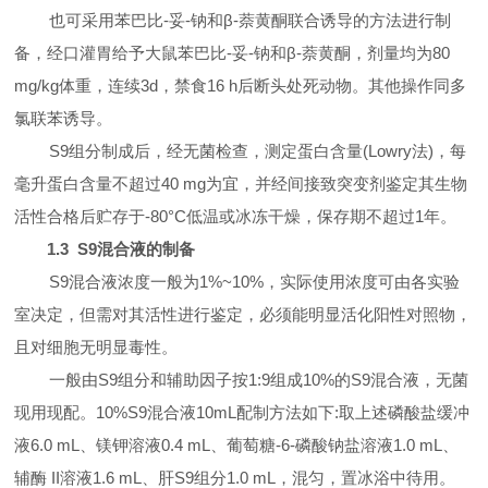
也可采用苯巴比
-
妥
-
钠和β
-
萘黄酮联合诱导的方法进行制
备，经口灌胃给予大鼠苯巴比
-
妥
-
钠和β
-
萘黄酮，剂量均为
80
mg/kg
体重，连续
3d
，禁食
16 h
后断头处死动物。其他操作同多
氯联苯诱导。
S9
组分制成后，经无菌检查，测定蛋白含量
(Lowry
法
)
，每
毫升蛋白含量不超过
40 mg
为宜，并经间接致突变剂鉴定其生物
活性合格后贮存于
-80
°
C
低温或冰冻干燥，保存期不超过
1
年。
1.3 S9
混合液的制备
S9
混合液浓度一般为
1%~10%
，实际使用浓度可由各实验
室决定，但需对其活性进行鉴定，必须能明显活化阳性对照物，
且对细胞无明显毒性。
一般由
S9
组分和辅助因子按
1:9
组成
10%
的
S9
混合液，无菌
现用现配。
10%S9
混合液
10mL
配制方法如下
:
取上述磷酸盐缓冲
液
6.0 mL
、镁钾溶液
0.4 mL
、葡萄糖
-6-
磷酸钠盐溶液
1.0 mL
、
辅酶
II
溶液
1.6 mL
、肝
S9
组分
1.0 mL
，混匀，置冰浴中待用。