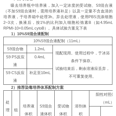
吸去培养瓶中培养液，加入一定浓度的受试物、
S9
混合液
（不加
S9
混合液时，需用培养液补足）以及一定量不含血清的
培养液，于培养箱中处理
3h
。
弃去处理液，使用
PBS
洗涤细胞
2~3
次，换液后，按
1%
的比列加入细胞松弛素
B
（如
4.95mL
RPMI-10+0.05mL
cytoB
）。具体试验方案见下表
1
）
10%S9
混合液配制
10%S9
混合液配制（
11mL
）
S9
混合物
1.2mL
现配现用。使用过程中，于冰浴
S9 PS
反应
0.4mL
条件下保存。
液
试验结束后，剩余溶液应丢弃，
S9 CS
反应
补足至
10mL
不可重复使用。
液
2
）推荐染毒培养体系配制方案
阳性对照体
处
（
mL
）
培养液
S9
混合
受试物
溶剂体
理
组
体积
液体积
体积
积