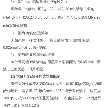
2
）
0.2 mol/L
磷酸盐缓冲液
(pH 7.4)
磷酸氢二钠
(Na
HPO
，
28.4 g/L)440 mL,
磷酸二氢钠
2
4
(NaH
PO
H2O,27.6 g/L)60 mL
，调
pH
至
7.4
，
0.103 MPa 20
·
2
4
min
灭菌或滤菌。
3
）
辅酶
-
Ⅱ
(
氧化型
)
溶液
无菌条件下称取辅酶
-
Ⅱ
，用无菌蒸馏水溶解配制成
0.025mol/L
溶液，现用现配。
4
）
葡萄糖
-6-
磷酸钠盐溶液
称取葡萄糖
-6
磷酸钠盐
,
用蒸馏水溶解配制成
0.05 mol/L
溶
液，过滤灭菌。现用现配。
1.2
大鼠肝
S9
组分的诱导和配制
选健康雄性成年
SD
或
Wistar
大鼠，体重
150g~200g
，约
5
周
龄
~6
周龄。将多氯
-
联
-
苯
(Aroclor 1254)
溶于玉米油中，浓度为
200 g/L
，按
500 mg/kg
体重无菌操作一次腹腔注射，
5 d
后处死
动物，处死前禁食
12 h
。