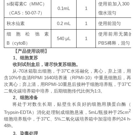
si裂霉素
C
（
MMC
）
使用前加入
300 μ
0.1mL
1
（
CAS
：
50-07-7
）
馏水混匀
秋水仙素
0.2 mL
1
使用前混匀
细胞松弛素
使用
前用无菌的
540 μL
1
B
（
cytoB
）
PBS
稀释，混匀
【产品使用说明】
1
、细胞复苏
收到试剂盒后，请尽快复苏细胞。
从
-70
冰箱取出细胞，于
37
℃
水浴融化，离心，弃上清，用
含
10%
牛血清
RPMI 1640
培养液（
RPMI-10
）中重悬细胞后，再
次离心；弃上清，用
RPMI-10
重悬后接种于细胞培养瓶，于
37
℃
二氧化碳培养箱中培养，后期细胞传代比例为
1:3
。
2
、细胞准备
将处于对数生长期，贴壁生长良好的细胞用胰蛋白酶（
2
Trypsin-EDTA
）消化处理制成细胞悬液，
5mL/
瓶接种于
25cm
细胞培养瓶中，于
37
℃
、
5%
二氧化碳培养箱中加湿培养约
24 h-
48h
。
3
、染毒处理