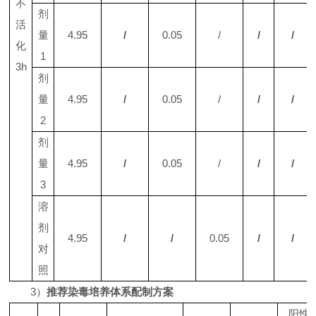
不
剂
活
量
4.95
/
0.05
/
/
/
化
1
3h
剂
量
4.95
/
0.05
/
/
/
2
剂
量
4.95
/
0.05
/
/
/
3
溶
剂
4.95
/
/
0.05
/
/
对
照
3
）
推荐染毒培养体系配制方案
阳性