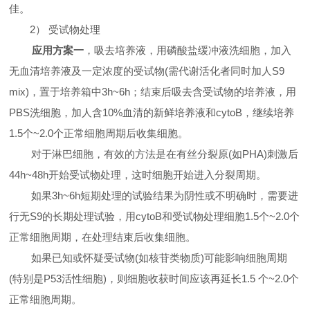
佳。
2
）
受试物处理
应用方案一
，吸去培养液，用磷酸盐缓冲液洗细胞，加入
无血清培养液及一定浓度的受试物
(
需代谢活化者同时加人
S9
mix)
，置于培养箱中
3h~6h
；结束后吸去含受试物的培养液，用
PBS
洗细胞，加人含
10%
血清的新鲜培养液和
cytoB
，继续培养
1.5
个
~2.0
个正常细胞周期后收集细胞。
对于淋巴细胞，有效的方法是在有丝分裂原
(
如
PHA)
刺激后
44h~48h
开始受试物处理，这时细胞开始进入分裂周期。
如果
3h~6h
短期处理的试验结果为阴性或不明确时，需要进
行无
S9
的长期处理试验，用
cytoB
和受试物处理细胞
1.5
个
~2.0
个
正常细胞周期，在处理结束后收集细胞。
如果已知或怀疑受试物
(
如核苷类物质
)
可能影响细胞周期
(
特别是
P53
活性细胞
)
，则细胞收获时间应该再延长
1.5
个
~2.0
个
正常细胞周期。