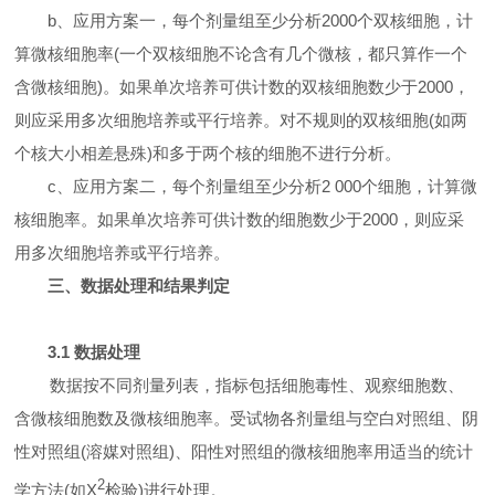
b
、应用方案一，每个剂量组至少分析
2000
个双核细胞，计
算微核细胞率
(
一个双核细胞不论含有几个微核，都只算作一个
含微核细胞
)
。如果单次培养可供计数的双核细胞数少于
2000
，
则应采用多次细胞培养或平行培养。对不规则的双核细胞
(
如两
个核大小相差悬殊
)
和多于两个核的细胞不进行分析。
c
、应用方案二，每个剂量组至少分析
2 000
个细胞，计算微
核细胞率。如果单次培养可供计数的细胞数少于
2000
，则应采
用多次细胞培养或平行培养。
三、数据处理和结果判定
3.1
数据处理
数据按不同剂量列表，指标包括细胞毒性、观察细胞数、
含微核细胞数及微核细胞率。受试物各剂量组与空白对照组、阴
性对照组
(
溶媒对照组
)
、阳性对照组的微核细胞率用适当的统计
2
学方法
(
如
X
检验
)
进行处理。