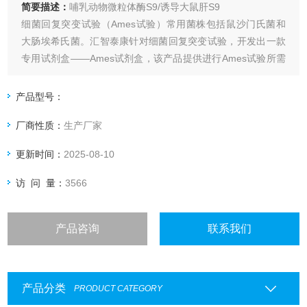
简要描述：
哺乳动物微粒体酶S9/诱导大鼠肝S9
细菌回复突变试验（Ames试验）常用菌株包括鼠沙门氏菌和
大肠埃希氏菌。汇智泰康针对细菌回复突变试验，开发出一款
专用试剂盒——Ames试剂盒，该产品提供进行Ames试验所需
的所有试剂及沙门氏菌株TA97a、98、100、1535和大肠杆菌
WP2uvrApKM101，且所有试剂均经过严格的质量检测，菌株
产品型号：
均经过鉴定，菌株特性与活菌数量均符合Ames试验国家标
厂商性质：
生产厂家
准，并以
更新时间：
2025-08-10
访 问 量：
3566
产品咨询
联系我们
产品分类
PRODUCT CATEGORY