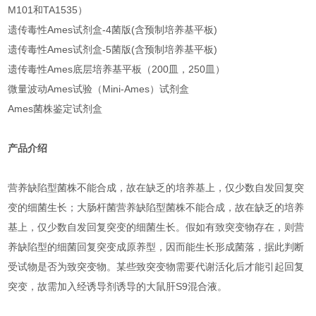
M101和TA1535）
遗传毒性Ames试剂盒-4菌版(含预制培养基平板)
遗传毒性Ames试剂盒-5菌版(含预制培养基平板)
遗传毒性Ames底层培养基平板（200皿，250皿）
微量波动Ames试验（Mini-Ames）试剂盒
Ames菌株鉴定试剂盒
产品介绍
营养缺陷型菌株不能合成，故在缺乏的培养基上，仅少数自发回复突
变的细菌生长；大肠杆菌营养缺陷型菌株不能合成，故在缺乏的培养
基上，仅少数自发回复突变的细菌生长。假如有致突变物存在，则营
养缺陷型的细菌回复突变成原养型，因而能生长形成菌落，据此判断
受试物是否为致突变物。某些致突变物需要代谢活化后才能引起回复
突变，故需加入经诱导剂诱导的大鼠肝S9混合液。