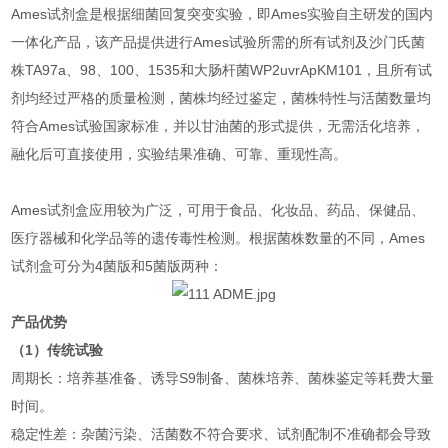
Ames试剂盒是根据细菌回复突变实验，即Ames实验自主研发的国内
一体化产品，该产品提供进行Ames试验所需的所有试剂及沙门氏菌
株TA97a、98、100、1535和大肠杆菌WP2uvrApKM101，且所有试
剂均经过严格的质量检测，菌株均经过鉴定，菌株特性与活菌数量均
符合Ames试验国家标准，并以甘油菌的形式提供，无需活化培养，
融化后可直接使用，实验结果准确、可靠、重现性高。
Ames试剂盒应用较为广泛，可用于食品、化妆品、药品、保健品、
医疗器械和化学品等的遗传毒性检测。根据菌株数量的不同，Ames
试剂盒可分为4菌版和5菌版两种：
产品优势
（1）传统试验
周期长：培养基准备、诱导S9制备、菌株培养、菌株鉴定等耗费大量
时间。
稳定性差：杂菌污染、活菌数不符合要求、试剂配制不准确都会导致