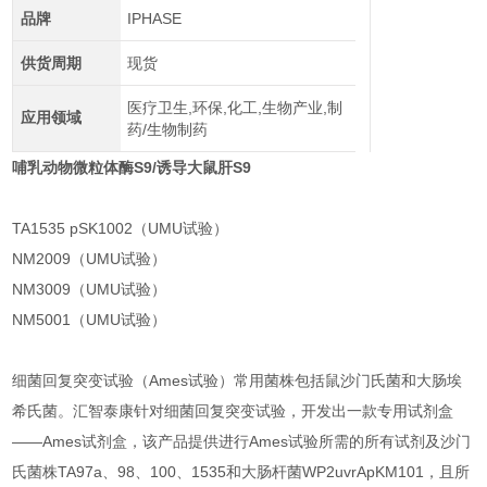
品牌
IPHASE
供货周期
现货
医疗卫生,环保,化工,生物产业,制
应用领域
药/生物制药
哺乳动物微粒体酶S9/诱导大鼠肝S9
TA1535 pSK1002（UMU试验）
NM2009（UMU试验）
NM3009（UMU试验）
NM5001（UMU试验）
细菌回复突变试验（Ames试验）常用菌株包括鼠沙门氏菌和大肠埃
希氏菌。汇智泰康针对细菌回复突变试验，开发出一款专用试剂盒
——Ames试剂盒，该产品提供进行Ames试验所需的所有试剂及沙门
氏菌株TA97a、98、100、1535和大肠杆菌WP2uvrApKM101，且所