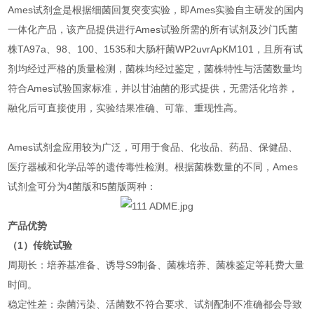
Ames试剂盒是根据细菌回复突变实验，即Ames实验自主研发的国内
一体化产品，该产品提供进行Ames试验所需的所有试剂及沙门氏菌
株TA97a、98、100、1535和大肠杆菌WP2uvrApKM101，且所有试
剂均经过严格的质量检测，菌株均经过鉴定，菌株特性与活菌数量均
符合Ames试验国家标准，并以甘油菌的形式提供，无需活化培养，
融化后可直接使用，实验结果准确、可靠、重现性高。
Ames试剂盒应用较为广泛，可用于食品、化妆品、药品、保健品、
医疗器械和化学品等的遗传毒性检测。根据菌株数量的不同，Ames
试剂盒可分为4菌版和5菌版两种：
产品优势
（1）传统试验
周期长：培养基准备、诱导S9制备、菌株培养、菌株鉴定等耗费大量
时间。
稳定性差：杂菌污染、活菌数不符合要求、试剂配制不准确都会导致