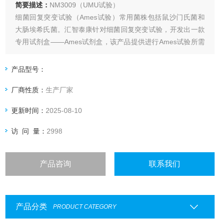
简要描述：
NM3009（UMU试验）
细菌回复突变试验（Ames试验）常用菌株包括鼠沙门氏菌和
大肠埃希氏菌。汇智泰康针对细菌回复突变试验，开发出一款
专用试剂盒——Ames试剂盒，该产品提供进行Ames试验所需
的所有试剂及沙门氏菌株TA97a、98、100、1535和大肠杆菌
WP2uvrApKM101，且所有试剂均经过严格的质量检测，菌株
产品型号：
均经过鉴定，菌株特性与活菌数量均符合Ames试验国家标
厂商性质：
生产厂家
准，并以甘油菌的形
更新时间：
2025-08-10
访 问 量：
2998
产品咨询
联系我们
产品分类
PRODUCT CATEGORY