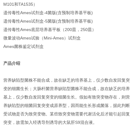
M101和TA1535）
遗传毒性Ames试剂盒-4菌版(含预制培养基平板)
遗传毒性Ames试剂盒-5菌版(含预制培养基平板)
遗传毒性Ames底层培养基平板（200皿，250皿）
微量波动Ames试验（Mini-Ames）试剂盒
Ames菌株鉴定试剂盒
产品介绍
营养缺陷型菌株不能合成，故在缺乏的培养基上，仅少数自发回复突
变的细菌生长；大肠杆菌营养缺陷型菌株不能合成，故在缺乏的培养
基上，仅少数自发回复突变的细菌生长。假如有致突变物存在，则营
养缺陷型的细菌回复突变成原养型，因而能生长形成菌落，据此判断
受试物是否为致突变物。某些致突变物需要代谢活化后才能引起回复
突变，故需加入经诱导剂诱导的大鼠肝S9混合液。