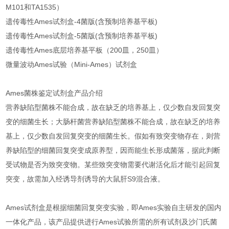
M101和TA1535）
遗传毒性Ames试剂盒-4菌版(含预制培养基平板)
遗传毒性Ames试剂盒-5菌版(含预制培养基平板)
遗传毒性Ames底层培养基平板（200皿，250皿）
微量波动Ames试验（Mini-Ames）试剂盒
Ames菌株鉴定试剂盒
产品介绍
营养缺陷型菌株不能合成，故在缺乏的培养基上，仅少数自发回复突
变的细菌生长；大肠杆菌营养缺陷型菌株不能合成，故在缺乏的培养
基上，仅少数自发回复突变的细菌生长。假如有致突变物存在，则营
养缺陷型的细菌回复突变成原养型，因而能生长形成菌落，据此判断
受试物是否为致突变物。某些致突变物需要代谢活化后才能引起回复
突变，故需加入经诱导剂诱导的大鼠肝S9混合液。
Ames试剂盒是根据细菌回复突变实验，即Ames实验自主研发的国内
一体化产品，该产品提供进行Ames试验所需的所有试剂及沙门氏菌