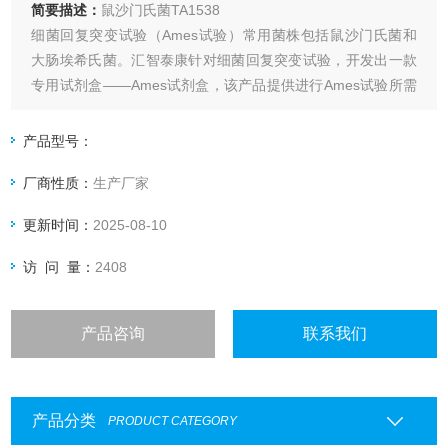
简要描述：
鼠沙门氏菌TA1538
细菌回复突变试验（Ames试验）常用菌株包括鼠沙门氏菌和
大肠埃希氏菌。汇智泰康针对细菌回复突变试验，开发出一款
专用试剂盒——Ames试剂盒，该产品提供进行Ames试验所需
的所有试剂及沙门氏菌株TA97a、98、100、1535和大肠杆菌
WP2uvrApKM101，且所有试剂均经过严格的质量检测，菌株
产品型号：
均经过鉴定，菌株特性与活菌数量均符合Ames试验国家标
厂商性质：
生产厂家
准，并以甘油菌的形
更新时间：
2025-08-10
访 问 量：
2408
产品咨询
联系我们
产品分类
PRODUCT CATEGORY