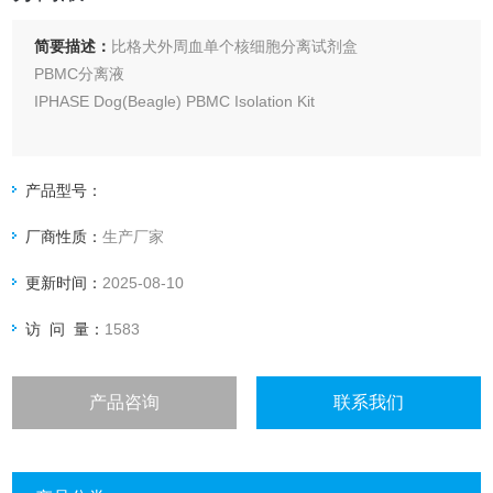
简要描述：
比格犬外周血单个核细胞分离试剂盒
PBMC分离液
IPHASE Dog(Beagle) PBMC Isolation Kit
主要成分：
分离液 100mL
产品型号：
5×稀释洗涤液 100mL
厂商性质：
生产厂家
试剂盒采用密度梯度离心法，根据血细胞的密度差异，通过离
更新时间：
2025-08-10
心使一定密度的细胞按相应密度梯度分布，从而将单个核细胞
从外周血中分离出来。吸取分离液液面的细胞，通过洗涤离心
访 问 量：
1583
就可以获得单个核细胞。
产品咨询
联系我们