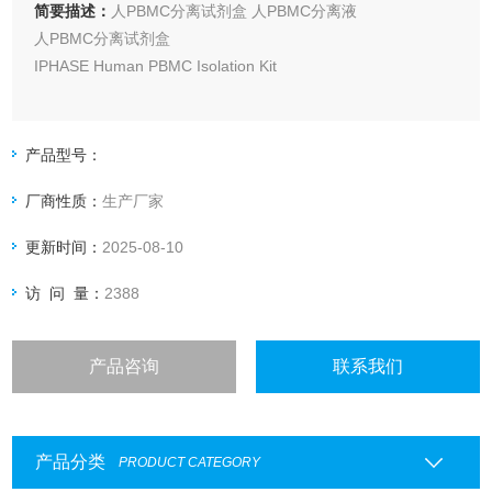
简要描述：
人PBMC分离试剂盒 人PBMC分离液
人PBMC分离试剂盒
IPHASE Human PBMC Isolation Kit
主要成分：
分离液 100mL
产品型号：
5×稀释洗涤液 100mL
厂商性质：
生产厂家
试剂盒采用密度梯度离心法，根据血细胞的密度差异，通过离
更新时间：
2025-08-10
心使一定密度的细胞按相应密度梯度分布，从而将单个核细胞
从外周血中分离出来。吸取分离液液面的细胞，通过洗涤离心
访 问 量：
2388
就可以获得单个核细胞。
产品咨询
联系我们
产品分类
PRODUCT CATEGORY