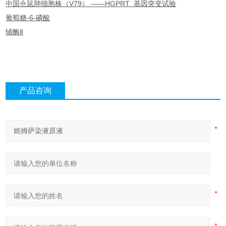
中国仓鼠肺细胞株（V79） ——HGPRT 基因突变试验
葡萄糖-6-磷酸
辅酶Ⅱ
产品咨询