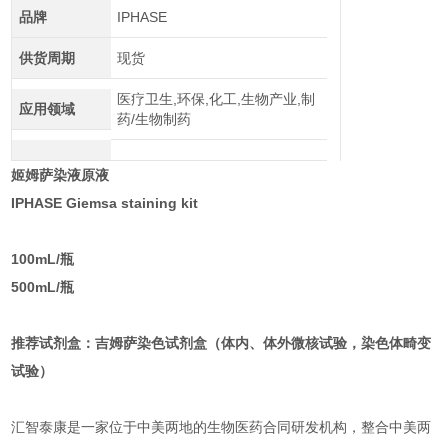
品牌
IPHASE
供货周期
现货
医疗卫生,环保,化工,生物产业,制
应用领域
药/生物制药
姬姆萨染液原液
IPHASE Giemsa staining kit
100mL/瓶
500mL/瓶
推荐试剂盒：吉姆萨染色试剂盒（体内、体外微核试验，染色体畸变
试验）
汇智泰康是一家位于中美两地的生物医药合同研发机构，整合中美两