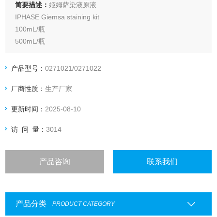
简要描述：
姬姆萨染液原液
IPHASE Giemsa staining kit
100mL/瓶
500mL/瓶
推荐试剂盒：吉姆萨染色试剂盒（体内、体外微核试验，染色
体畸变试验）
产品型号：
0271021/0271022
厂商性质：
生产厂家
更新时间：
2025-08-10
访 问 量：
3014
产品咨询
联系我们
产品分类
PRODUCT CATEGORY