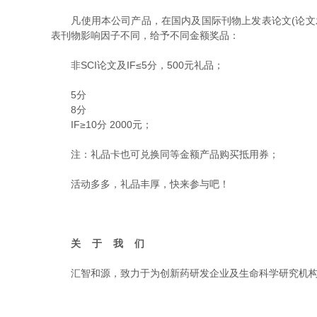
凡使用本公司产品，在国内及国际刊物上发表论文(论文发表日起一
表刊物影响因子不同，给予不同金额奖品：
非SCI论文及IF≤5分，500元礼品；
5分
8分
IF≥10分 2000元；
注：礼品卡也可兑换同等金额产品购买抵用券；
活动多多，礼品丰厚，快来参与吧！
关 于 我 们
汇智和源，致力于为创新药研发企业及生命科学研究机构提供高品质的生物试剂