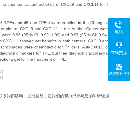
he chemoattractant activities of CXCL9 and CXCL11 for T
13 TPEs and 45 non-TPEs) were enrolled in the Changshu
 of pleural CXCL9 and CXCL11 in the Hohhot Center were
电话
1 were 0.96 (95 % CI: 0.92–1.00) and 0.97 (95 % CI: 0.94–
d CXCL11 showed net benefits in both centers. CXCL9 and
crophages were chemotactic for Th cells. Anti-CXCL9 or
在线交流
iagnostic markers for TPE, but their diagnostic accuracy is
tic target for the treatment of TPE.
微信扫一扫
联系我们咨询、提出意见，愿我们的努力成果与您的科研碰撞