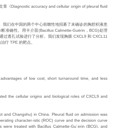
nostic accuracy and cellular origin of pleural fluid
和作用。我们在中国的两个中心前瞻性地招募了未确诊的胸腔积液患
。用卡介苗(Bacillus Calmette-Guérin，BCG)处理
引活性通过透孔试验进行了分析。我们发现胸膜 CXCL9 和 CXCL11
治疗 TPE 的靶点。
advantages of low cost, short turnaround time, and less
 the cellular origins and biological roles of CXCL9 and
t and Changshu) in China. Pleural fluid on admission was
ating character-istic (ROC) curve and the decision curve
es were treated with Bacillus Calmette-Gu´erin (BCG), and