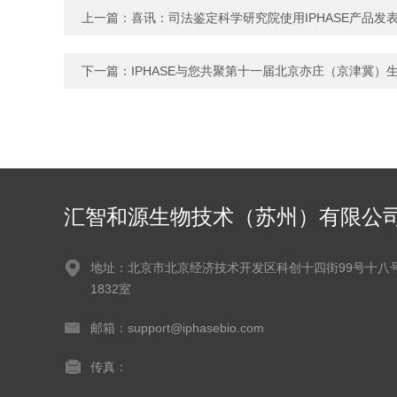
上一篇：
喜讯：司法鉴定科学研究院使用IPHASE产品发表高
下一篇：
IPHASE与您共聚第十一届北京亦庄（京津冀）
汇智和源生物技术（苏州）有限公
地址：北京市北京经济技术开发区科创十四街99号十八
1832室
邮箱：support@iphasebio.com
传真：