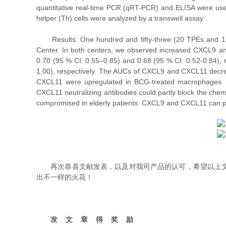
quantitative real-time PCR (qRT-PCR) and ELISA were us
helper (Th) cells were analyzed by a transwell assay.
Results: One hundred and fifty-three (20 TPEs and 133
Center. In both centers, we observed increased CXCL9 
0.70 (95 % CI: 0.55–0.85) and 0.68 (95 % CI: 0.52-0.84),
1.00), respectively. The AUCs of CXCL9 and CXCL11 decr
CXCL11 were upregulated in BCG-treated macrophages. P
CXCL11 neutralizing antibodies could partly block the chem
compromised in elderly patients. CXCL9 and CXCL11 can prom
再次恭喜文献发表，以及对我司产品的认可，希望以上文献
出不一样的火花！
发 文 章 得 奖 励