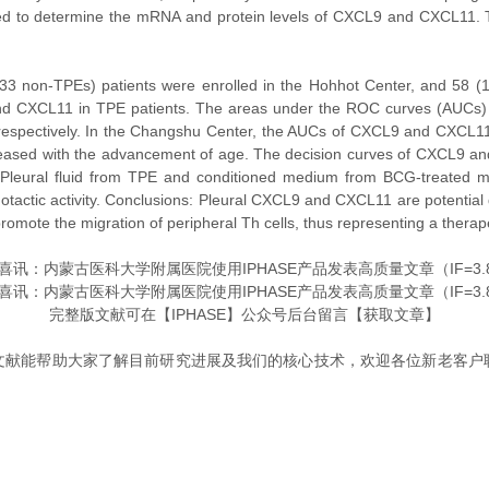
ed to determine the mRNA and protein levels of CXCL9 and CXCL11. T
 non-TPEs) patients were enrolled in the Hohhot Center, and 58 (
and CXCL11 in TPE patients. The areas under the ROC curves (AUCs)
 respectively. In the Changshu Center, the AUCs of CXCL9 and CXCL1
eased with the advancement of age. The decision curves of CXCL9 an
leural fluid from TPE and conditioned medium from BCG-treated ma
otactic activity. Conclusions: Pleural CXCL9 and CXCL11 are potential d
ote the migration of peripheral Th cells, thus representing a therapeu
完整版文献可在【IPHASE】公众号后台留言【获取文章】
能帮助大家了解目前研究进展及我们的核心技术，欢迎各位新老客户