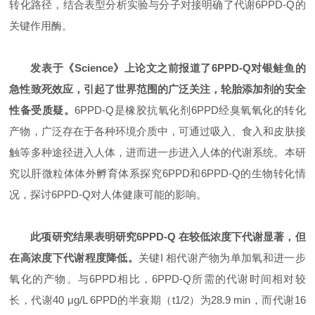
转化路径，结合表型分析实验与分子对接明确了代谢6PPD-Q的
关键作用酶。
发表于《Science》上论文之前报道了6PPD-Q对银鲑鱼的
急性致死效应，引起了世界范围的广泛关注，轮胎添加剂的安全
性备受质疑。
6PPD-Q是橡胶抗氧化剂6PPD经臭氧氧化的转化
产物，广泛存在于各种环境介质中，可通过吸入、食入和皮肤接
触等多种途径进入人体，进而进一步进入人体的代谢系统。本研
究以肝微粒体体外孵育体系探究6PPD和6PPD-Q的生物转化情
况，探讨6PPD-Q对人体健康可能的影响。
此项研究结果表明研究6PPD-Q 在较低浓度下代谢显著，但
在高浓度下代谢程度降低。
关键I 相代谢产物为单加氧和进一步
氧化的产物。与6PPD相比，6PPD-Q所需的代谢时间相对较
长，代谢40 μg/L 6PPD的半衰期（t1/2）为28.9 min，而代谢16