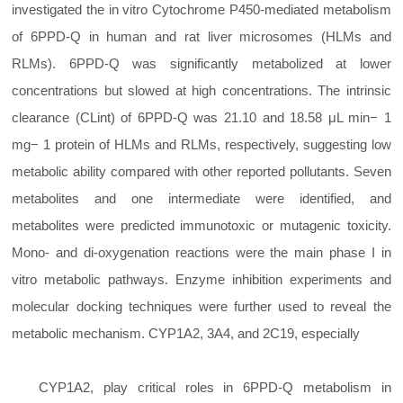
investigated the in vitro Cytochrome P450-mediated metabolism
of 6PPD-Q in human and rat liver microsomes (HLMs and
RLMs). 6PPD-Q was significantly metabolized at lower
concentrations but slowed at high concentrations. The intrinsic
clearance (CLint) of 6PPD-Q was 21.10 and 18.58 μL min− 1
mg− 1 protein of HLMs and RLMs, respectively, suggesting low
metabolic ability compared with other reported pollutants. Seven
metabolites and one intermediate were identified, and
metabolites were predicted immunotoxic or mutagenic toxicity.
Mono- and di-oxygenation reactions were the main phase I in
vitro metabolic pathways. Enzyme inhibition experiments and
molecular docking techniques were further used to reveal the
metabolic mechanism. CYP1A2, 3A4, and 2C19, especially
CYP1A2, play critical roles in 6PPD-Q metabolism in